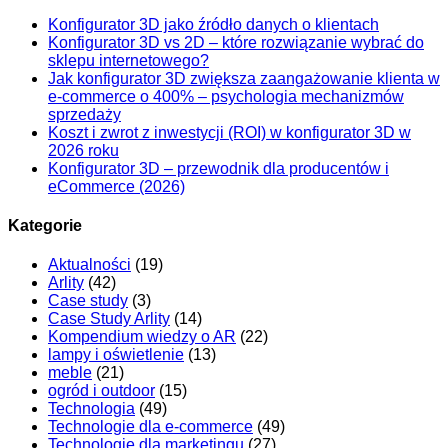
Konfigurator 3D jako źródło danych o klientach
Konfigurator 3D vs 2D – które rozwiązanie wybrać do
sklepu internetowego?
Jak konfigurator 3D zwiększa zaangażowanie klienta w
e-commerce o 400% – psychologia mechanizmów
sprzedaży
Koszt i zwrot z inwestycji (ROI) w konfigurator 3D w
2026 roku
Konfigurator 3D – przewodnik dla producentów i
eCommerce (2026)
Kategorie
Aktualności
(19)
Arlity
(42)
Case study
(3)
Case Study Arlity
(14)
Kompendium wiedzy o AR
(22)
lampy i oświetlenie
(13)
meble
(21)
ogród i outdoor
(15)
Technologia
(49)
Technologie dla e-commerce
(49)
Technologie dla marketingu
(27)