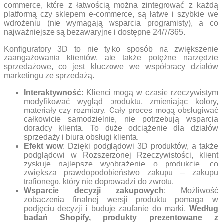
commerce, które z łatwością można zintegrować z każdą
platformą czy sklepem e-commerce, są łatwe i szybkie we
wdrożeniu (nie wymagają wsparcia programisty), a co
najważniejsze są bezawaryjne i dostępne 24/7/365.
Konfiguratory 3D to nie tylko sposób na zwiększenie
zaangażowania klientów, ale także potężne narzędzie
sprzedażowe, co jest kluczowe we współpracy działów
marketingu ze sprzedażą.
Interaktywność
: Klienci mogą w czasie rzeczywistym
modyfikować wygląd produktu, zmieniając kolory,
materiały czy rozmiary. Cały proces mogą obsługiwać
całkowicie samodzielnie, nie potrzebują wsparcia
doradcy klienta. To duże odciążenie dla działów
sprzedaży i biura obsługi klienta.
Efekt wow
: Dzięki podglądowi 3D produktów, a także
podglądowi w Rozszerzonej Rzeczywistości, klient
zyskuje najlepsze wyobrażenie o produkcie, co
zwiększa prawdopodobieństwo zakupu – zakupu
trafionego, który nie doprowadzi do zwrotu.
Wsparcie decyzji zakupowych
: Możliwość
zobaczenia finalnej wersji produktu pomaga w
podjęciu decyzji i buduje zaufanie do marki.
Według
badań Shopify, produkty prezentowane z