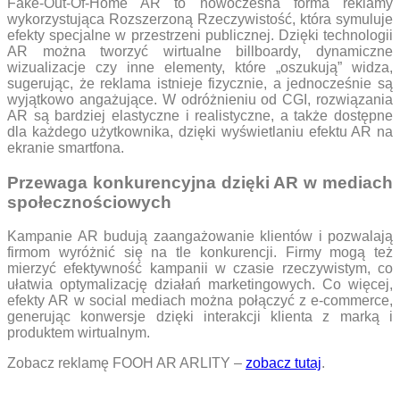
Fake-Out-Of-Home AR to nowoczesna forma reklamy
wykorzystująca Rozszerzoną Rzeczywistość, która symuluje
efekty specjalne w przestrzeni publicznej. Dzięki technologii
AR można tworzyć wirtualne billboardy, dynamiczne
wizualizacje czy inne elementy, które „oszukują” widza,
sugerując, że reklama istnieje fizycznie, a jednocześnie są
wyjątkowo angażujące. W odróżnieniu od CGI, rozwiązania
AR są bardziej elastyczne i realistyczne, a także dostępne
dla każdego użytkownika, dzięki wyświetlaniu efektu AR na
ekranie smartfona.
Przewaga konkurencyjna dzięki AR w mediach
społecznościowych
Kampanie AR budują zaangażowanie klientów i pozwalają
firmom wyróżnić się na tle konkurencji. Firmy mogą też
mierzyć efektywność kampanii w czasie rzeczywistym, co
ułatwia optymalizację działań marketingowych. Co więcej,
efekty AR w social mediach można połączyć z e-commerce,
generując konwersje dzięki interakcji klienta z marką i
produktem wirtualnym.
Zobacz reklamę FOOH AR ARLITY –
zobacz tutaj
.