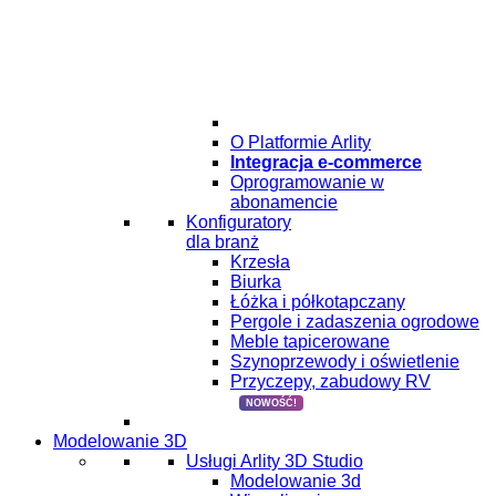
O Platformie Arlity
Integracja e-commerce
Oprogramowanie w
abonamencie
Konfiguratory
dla branż
Krzesła
Biurka
Łóżka i półkotapczany
Pergole i zadaszenia ogrodowe
Meble tapicerowane
Szynoprzewody i oświetlenie
Przyczepy, zabudowy RV
NOWOŚĆ!
Modelowanie 3D
Usługi Arlity 3D Studio
Modelowanie 3d