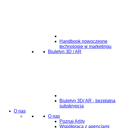
Handbook nowoczesne
technologie w marketingu
Biuletyn 3D / AR
Biuletyn 3D/ AR - bezpłatna
subskrypcja
O nas
O nas
Poznaj Arlity
Współpraca z agencjami