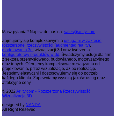
Masz pytania? Napisz do nas na:
sales@arlity.com
Zajmujemy się kompleksowymi a
usługami w zakresie
rozszerzonej rzeczywistości (augmented reality)
,
modelowania 3d
, wizualizacji 3d oraz tworzenia
konfiguratorów produktów w 3d
. Świadczymy usługi dla firm
z sektora przemysłowego, budowlanego, motoryzacyjnego
oraz innych. Oferujemy kompleksowe rozwiązania od
projektowania, przez wizualizacje, aż po realizację.
Jesteśmy elastyczni i dostosowujemy się do potrzeb
każdego klienta. Zapewniamy wysoką jakość usług oraz
atrakcyjne ceny.
© 2022
Arlity.com - Rozszerzona Rzeczywistość i
Wizualizacje 3D
designed by
NANDA
All Right Reseved