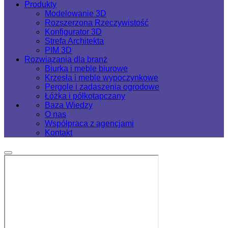
Produkty
Modelowanie 3D
Rozszerzona Rzeczywistość
Konfigurator 3D
Strefa Architekta
PIM 3D
Rozwiązania dla branż
Biurka i meble biurowe
Krzesła i meble wypoczynkowe
Pergole i zadaszenia ogrodowe
Łóżka i półkotapczany
Baza Wiedzy
O nas
Współpraca z agencjami
Kontakt