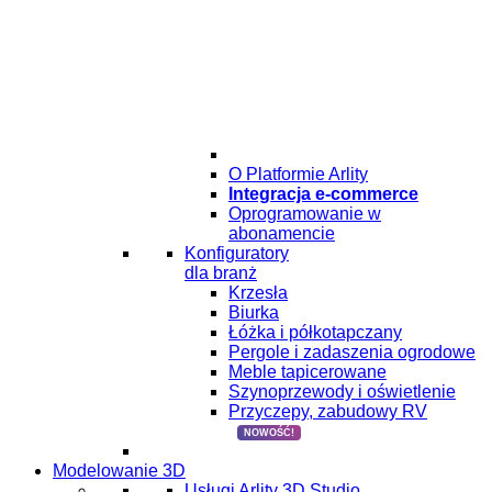
O Platformie Arlity
Integracja e-commerce
Oprogramowanie w
abonamencie
Konfiguratory
dla branż
Krzesła
Biurka
Łóżka i półkotapczany
Pergole i zadaszenia ogrodowe
Meble tapicerowane
Szynoprzewody i oświetlenie
Przyczepy, zabudowy RV
NOWOŚĆ!
Modelowanie 3D
Usługi Arlity 3D Studio