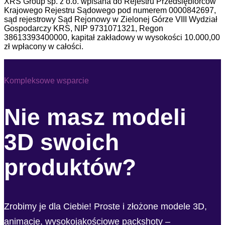
XRS Group sp. z o.o. wpisana do Rejestru Przedsiębiorców
Krajowego Rejestru Sądowego pod numerem 0000842697,
sąd rejestrowy Sąd Rejonowy w Zielonej Górze VIII Wydział
Gospodarczy KRS, NIP 9731071321, Regon
38613393400000, kapitał zakładowy w wysokości 10.000,00
zł wpłacony w całości.
Kompleksowe wsparcie
Nie masz modeli
3D swoich
produktów?
Zrobimy je dla Ciebie! Proste i złożone modele 3D,
animacje, wysokojakościowe packshoty –