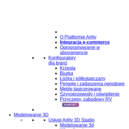
O Platformie Arlity
Integracja e-commerce
Oprogramowanie w
abonamencie
Konfiguratory
dla branż
Krzesła
Biurka
Łóżka i półkotapczany
Pergole i zadaszenia ogrodowe
Meble tapicerowane
Szynoprzewody i oświetlenie
Przyczepy, zabudowy RV
NOWOŚĆ!
Modelowanie 3D
Usługi Arlity 3D Studio
Modelowanie 3d