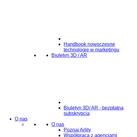
Handbook nowoczesne
technologie w marketingu
Biuletyn 3D / AR
Biuletyn 3D/ AR - bezpłatna
subskrypcja
O nas
O nas
Poznaj Arlity
Współpraca z agencjami