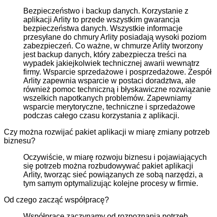
Bezpieczeństwo i backup danych. Korzystanie z
aplikacji Arlity to przede wszystkim gwarancja
bezpieczeństwa danych. Wszystkie informacje
przesyłane do chmury Arlity posiadają wysoki poziom
zabezpieczeń. Co ważne, w chmurze Arlity tworzony
jest backup danych, który zabezpiecza treści na
wypadek jakiejkolwiek technicznej awarii wewnątrz
firmy. Wsparcie sprzedażowe i posprzedażowe. Zespół
Arlity zapewnia wsparcie w postaci doradztwa, ale
również pomoc techniczną i błyskawiczne rozwiązanie
wszelkich napotkanych problemów. Zapewniamy
wsparcie merytoryczne, techniczne i sprzedażowe
podczas całego czasu korzystania z aplikacji.
Czy można rozwijać pakiet aplikacji w miarę zmiany potrzeb
biznesu?
Oczywiście, w miarę rozwoju biznesu i pojawiających
się potrzeb można rozbudowywać pakiet aplikacji
Arlity, tworząc sieć powiązanych ze sobą narzędzi, a
tym samym optymalizując kolejne procesy w firmie.
Od czego zacząć współpracę?
Współpracę zaczynamy od rozpoznania potrzeb