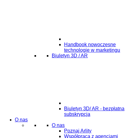
Handbook nowoczesne
technologie w marketingu
Biuletyn 3D / AR
Biuletyn 3D/ AR - bezpłatna
subskrypcja
O nas
O nas
Poznaj Arlity
Współpraca z agencjami