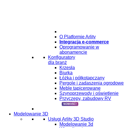
O Platformie Arlity
Integracja e-commerce
Oprogramowanie w
abonamencie
Konfiguratory
dla branż
Krzesła
Biurka
Łóżka i półkotapczany
Pergole i zadaszenia ogrodowe
Meble tapicerowane
Szynoprzewody i oświetlenie
Przyczepy, zabudowy RV
NOWOŚĆ!
Modelowanie 3D
Usługi Arlity 3D Studio
Modelowanie 3d