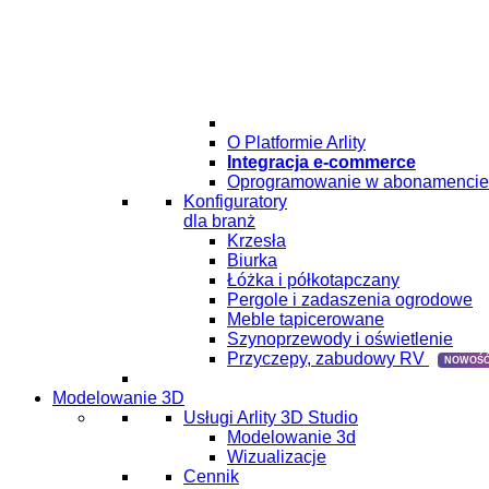
O Platformie Arlity
Integracja e-commerce
Oprogramowanie w abonamencie
Konfiguratory
dla branż
Krzesła
Biurka
Łóżka i półkotapczany
Pergole i zadaszenia ogrodowe
Meble tapicerowane
Szynoprzewody i oświetlenie
Przyczepy, zabudowy RV
NOWOŚĆ
Modelowanie 3D
Usługi Arlity 3D Studio
Modelowanie 3d
Wizualizacje
Cennik