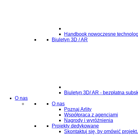
Handbook nowoczesne technolog
Biuletyn 3D / AR
Biuletyn 3D/ AR - bezpłatna subs
O nas
O nas
Poznaj Arlity
Współpraca z agencjami
Nagrody i wyróżnienia
Projekty dedykowane
Skontaktuj się, by omówić projekt.