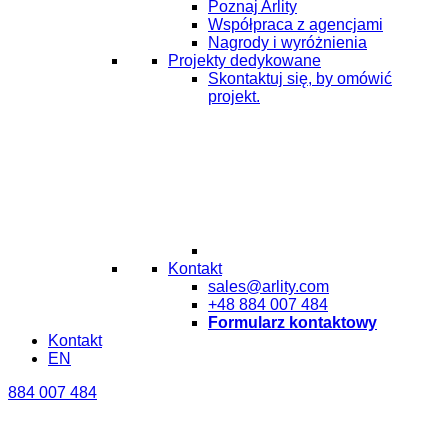
Poznaj Arlity
Współpraca z agencjami
Nagrody i wyróżnienia
Projekty dedykowane
Skontaktuj się, by omówić
projekt.
Kontakt
sales@arlity.com
+48 884 007 484
Formularz kontaktowy
Kontakt
EN
884 007 484