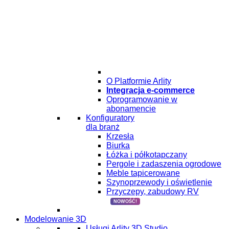
O Platformie Arlity
Integracja e-commerce
Oprogramowanie w
abonamencie
Konfiguratory
dla branż
Krzesła
Biurka
Łóżka i półkotapczany
Pergole i zadaszenia ogrodowe
Meble tapicerowane
Szynoprzewody i oświetlenie
Przyczepy, zabudowy RV
NOWOŚĆ!
Modelowanie 3D
Usługi Arlity 3D Studio