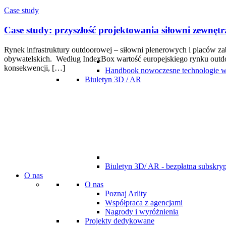
Case study
Case study: przyszłość projektowania siłowni zewnęt
Rynek infrastruktury outdoorowej – siłowni plenerowych i placów z
obywatelskich. Według IndexBox wartość europejskiego rynku outdo
konsekwencji, […]
Handbook nowoczesne technologie w
Biuletyn 3D / AR
Biuletyn 3D/ AR - bezpłatna subskryp
O nas
O nas
Poznaj Arlity
Współpraca z agencjami
Nagrody i wyróżnienia
Projekty dedykowane