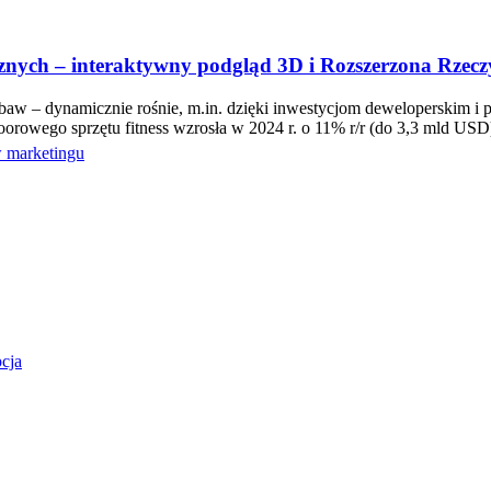
rznych – interaktywny podgląd 3D i Rozszerzona Rzecz
abaw – dynamicznie rośnie, m.in. dzięki inwestycjom deweloperskim i
orowego sprzętu fitness wzrosła w 2024 r. o 11% r/r (do 3,3 mld U
 marketingu
cja