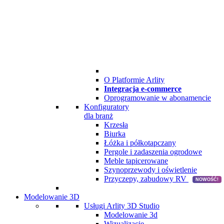
O Platformie Arlity
Integracja e-commerce
Oprogramowanie w abonamencie
Konfiguratory
dla branż
Krzesła
Biurka
Łóżka i półkotapczany
Pergole i zadaszenia ogrodowe
Meble tapicerowane
Szynoprzewody i oświetlenie
Przyczepy, zabudowy RV
NOWOŚĆ!
Modelowanie 3D
Usługi Arlity 3D Studio
Modelowanie 3d
Wizualizacje