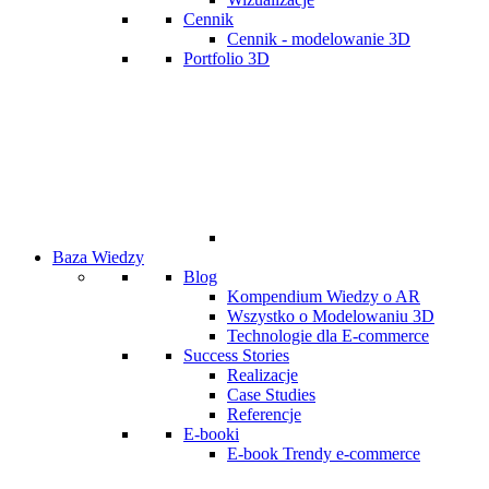
Cennik
Cennik - modelowanie 3D
Portfolio 3D
Baza Wiedzy
Blog
Kompendium Wiedzy o AR
Wszystko o Modelowaniu 3D
Technologie dla E-commerce
Success Stories
Realizacje
Case Studies
Referencje
E-booki
E-book Trendy e-commerce