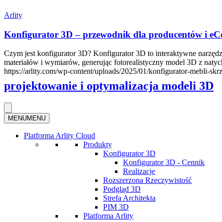
Arlity
Konfigurator 3D – przewodnik dla producentów i e
Czym jest konfigurator 3D? Konfigurator 3D to interaktywne narzęd
materiałów i wymiarów, generując fotorealistyczny model 3D z nat
https://arlity.com/wp-content/uploads/2025/01/konfigurator-mebli-s
projektowanie i optymalizacja modeli 3D
MENU
MENU
Platforma Arlity Cloud
Produkty
Konfigurator 3D
Konfigurator 3D - Cennik
Realizacje
Rozszerzona Rzeczywistość
Podgląd 3D
Strefa Architekta
PIM 3D
Platforma Arlity