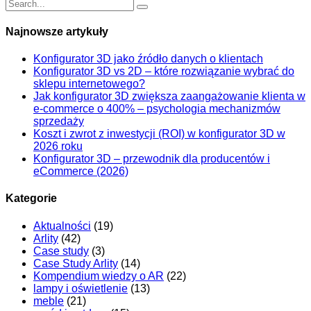
Najnowsze artykuły
Konfigurator 3D jako źródło danych o klientach
Konfigurator 3D vs 2D – które rozwiązanie wybrać do
sklepu internetowego?
Jak konfigurator 3D zwiększa zaangażowanie klienta w
e-commerce o 400% – psychologia mechanizmów
sprzedaży
Koszt i zwrot z inwestycji (ROI) w konfigurator 3D w
2026 roku
Konfigurator 3D – przewodnik dla producentów i
eCommerce (2026)
Kategorie
Aktualności
(19)
Arlity
(42)
Case study
(3)
Case Study Arlity
(14)
Kompendium wiedzy o AR
(22)
lampy i oświetlenie
(13)
meble
(21)