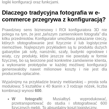
logiki konfiguracji oraz funkcjami.
Dlaczego tradycyjna fotografia w e-
commerce przegrywa z konfiguracją?
Prawdziwy sens biznesowy i ROI konfiguratora 3D nie
polega na tym, że jest „tańszym zamiennikiem fotografa” dla
kilku przedmiotów. Konfigurator umożliwia pokazanie rzeczy,
których sfotografowanie jest fizycznie i/ lub logistycznie
niemożliwe. Najlepszym przykładem są tu produktu dużych
gabarytów jak sofy, narożniki, szafy, budynki ogrodowe i
wiaty, czy produkty, które jeszcze nie powstały w formie
fizycznej, bo są tworzone pod konkretne zamówienie klienta,
a wykonanie prototypów w każdej możliwej konfiguracji
generowałoby nawet milionowe koszty i nie jest dla
producenta opłacalne.
Wyjaśnijmy na przykładzie branży meblarskiej – prosta sofa
modułowa: 5 kształtów x 40 tkanin x 3 rodzaje nóżek, liczba
kombinacji wynosi
600
.
W fotografii:
Musiałbyś wyprodukować,
przetransportować do studia i sfotografować 600
fizycznych mebli. To absurdalny koszt logistyczny.