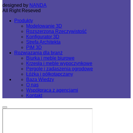
designed by
NANDA
All Right Reseved
Produkty
Modelowanie 3D
Rozszerzona Rzeczywistość
Konfigurator 3D
Strefa Architekta
PIM 3D
Rozwiązania dla branż
Biurka i meble biurowe
Krzesła i meble wypoczynkowe
Pergole i zadaszenia ogrodowe
Łóżka i półkotapczany
Baza Wiedzy
O nas
Współpraca z agencjami
Kontakt