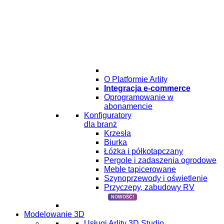
O Platformie Arlity
Integracja e-commerce
Oprogramowanie w
abonamencie
Konfiguratory
dla branż
Krzesła
Biurka
Łóżka i półkotapczany
Pergole i zadaszenia ogrodowe
Meble tapicerowane
Szynoprzewody i oświetlenie
Przyczepy, zabudowy RV
NOWOŚĆ!
Modelowanie 3D
Usługi Arlity 3D Studio