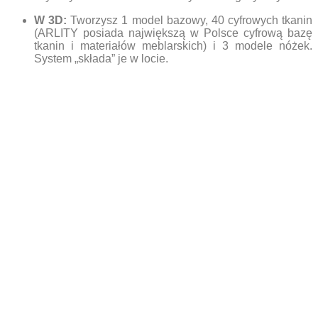
W 3D:
Tworzysz 1 model bazowy, 40 cyfrowych tkanin
(ARLITY posiada największą w Polsce cyfrową bazę
tkanin i materiałów meblarskich) i 3 modele nóżek.
System „składa” je w locie.