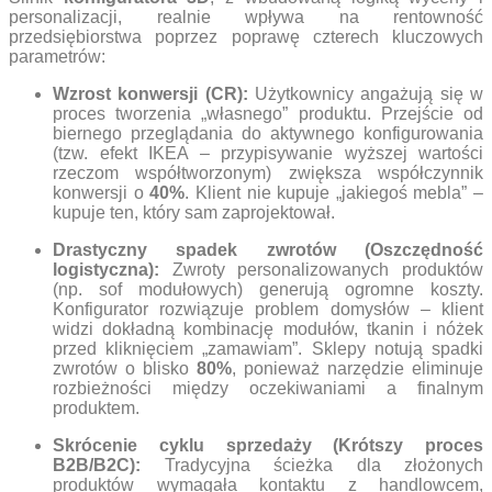
personalizacji, realnie wpływa na rentowność
przedsiębiorstwa poprzez poprawę czterech kluczowych
parametrów:
Wzrost konwersji (CR):
Użytkownicy angażują się w
proces tworzenia „własnego” produktu. Przejście od
biernego przeglądania do aktywnego konfigurowania
(tzw. efekt IKEA – przypisywanie wyższej wartości
rzeczom współtworzonym) zwiększa współczynnik
konwersji o
40%
. Klient nie kupuje „jakiegoś mebla” –
kupuje ten, który sam zaprojektował.
Drastyczny spadek zwrotów (Oszczędność
logistyczna):
Zwroty personalizowanych produktów
(np. sof modułowych) generują ogromne koszty.
Konfigurator rozwiązuje problem domysłów – klient
widzi dokładną kombinację modułów, tkanin i nóżek
przed kliknięciem „zamawiam”. Sklepy notują spadki
zwrotów o blisko
80%
, ponieważ narzędzie eliminuje
rozbieżności między oczekiwaniami a finalnym
produktem.
Skrócenie cyklu sprzedaży (Krótszy proces
B2B/B2C):
Tradycyjna ścieżka dla złożonych
produktów wymagała kontaktu z handlowcem,