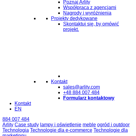
Poznaj Arlity
Współpraca z agencjami
Nagrody i wyróżnienia
Projekty dedykowane
Skontaktuj się, by omówić
projekt.
Kontakt
sales@arlity.com
+48 884 007 484
Formularz kontaktowy
Kontakt
EN
884 007 484
Arlity
Case study
lampy i oświetlenie
meble
ogród i outdoor
Technologia
Technologie dla e-commerce
Technologie dla
marketingu