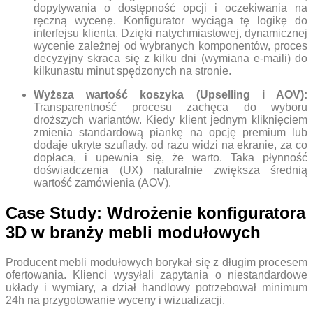
dopytywania o dostępność opcji i oczekiwania na
ręczną wycenę. Konfigurator wyciąga tę logikę do
interfejsu klienta. Dzięki natychmiastowej, dynamicznej
wycenie zależnej od wybranych komponentów, proces
decyzyjny skraca się z kilku dni (wymiana e-maili) do
kilkunastu minut spędzonych na stronie.
Wyższa wartość koszyka (Upselling i AOV):
Transparentność procesu zachęca do wyboru
droższych wariantów. Kiedy klient jednym kliknięciem
zmienia standardową piankę na opcję premium lub
dodaje ukryte szuflady, od razu widzi na ekranie, za co
dopłaca, i upewnia się, że warto. Taka płynność
doświadczenia (UX) naturalnie zwiększa średnią
wartość zamówienia (AOV).
Case Study: Wdrożenie konfiguratora
3D w branży mebli modułowych
Producent mebli modułowych borykał się z długim procesem
ofertowania. Klienci wysyłali zapytania o niestandardowe
układy i wymiary, a dział handlowy potrzebował minimum
24h na przygotowanie wyceny i wizualizacji.