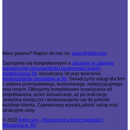
Masz pytania? Napisz do nas na:
sales@arlity.com
Zajmujemy się kompleksowymi a
usługami w zakresie
rozszerzonej rzeczywistości (augmented reality)
,
modelowania 3d
, wizualizacji 3d oraz tworzenia
konfiguratorów produktów w 3d
. Świadczymy usługi dla firm
z sektora przemysłowego, budowlanego, motoryzacyjnego
oraz innych. Oferujemy kompleksowe rozwiązania od
projektowania, przez wizualizacje, aż po realizację.
Jesteśmy elastyczni i dostosowujemy się do potrzeb
każdego klienta. Zapewniamy wysoką jakość usług oraz
atrakcyjne ceny.
© 2022
Arlity.com - Rozszerzona Rzeczywistość i
Wizualizacje 3D