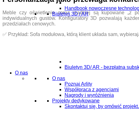
Handbook nowoczesne technolog
Meble czy oświetlenie coraz rzadziej są kupowane „z pó
Biuletyn 3D / AR
indywidualnych gustów. Konfiguratory 3D pozwalają każde
przedziałach cenowych.
✅
Przykład: Sofa modułowa, którą klient układa sam, wybieraj
Biuletyn 3D/ AR - bezpłatna subs
O nas
O nas
Poznaj Arlity
Współpraca z agencjami
Nagrody i wyróżnienia
Projekty dedykowane
Skontaktuj się, by omówić projekt.