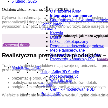
5 lutego , 2025
Ostatnio aktualizowano:
16.03.2026 09:39
O Platformie Arlity
Integracja e-commerce
Cyfrowa transformacja w branży wnętrz i mebli postępuje
Oprogramowanie w abonamencie
personalizacji i dopasowania do własnych potrzeb. To właśn
Konfiguratory
wyposażenia wnętrz. Dlaczego warto wdrożyć takie narzędzie i
dla branż
Krzesła
Chcesz zobaczyć, jak może wyglądać 
Biurka
Łóżka i półkotapczany
Przetestuj demo
Pergole i zadaszenia ogrodowe
Meble tapicerowane
Realistyczna prezentacja produktów –
Szynoprzewody i oświetlenie
Przyczepy, zabudowy RV
NOWOŚĆ
Tradycyjne zdjęcia produktów mają swoje ograniczenia – pre
Modelowanie 3D
przez Arlity, umożliwiają:
Usługi Arlity 3D Studio
Modelowanie 3d
prezentację produktu z każdej strony,
Wizualizacje
realistyczne odwzorowanie faktur, kolorów i detali,
Cennik
podgląd zmiennych konfiguracji w czasie rzeczywistym.
Cennik - modelowanie 3D
Portfolio 3D
W efekcie
klient nie kupuje „kota w worku”, tylko dokładnie