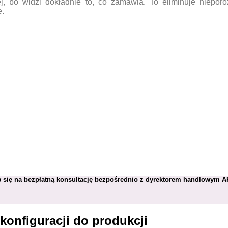
j, bo widzi dokładnie to, co zamawia. To eliminuje nieporo
e.
 się na bezpłatną konsultację bezpośrednio z dyrektorem handlowym A
konfiguracji do produkcji