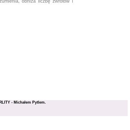
zumienia, obniża liczbę zwrotów i
RLITY - Michałem Pytlem.