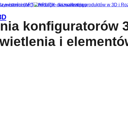
dla e-commerce
Technologie dla marketingu
3D
nia konfiguratorów 3
wietlenia i element