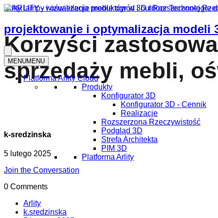
Arlity
lampy i oświetlenie
meble
ogród i outdoor
Technologie 
projektowanie i optymalizacja modeli 
Korzyści zastosowa
MENU
MENU
sprzedaży mebli, oś
Platforma Arlity Cloud
Produkty
Konfigurator 3D
Konfigurator 3D - Cennik
Realizacje
Rozszerzona Rzeczywistość
Podgląd 3D
k-sredzinska
Strefa Architekta
PIM 3D
5 lutego 2025
Platforma Arlity
Join the Conversation
0 Comments
Arlity
k.sredzinska