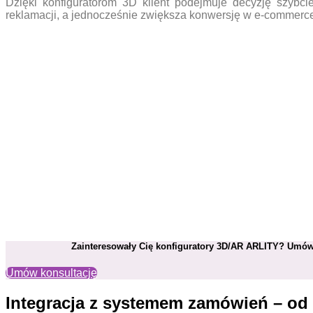
Dzięki konfiguratorom 3D klient podejmuje decyzję szybcie
reklamacji, a jednocześnie zwiększa konwersję w e-commerc
Zainteresowały Cię konfiguratory 3D/AR ARLITY? Umów
Umów konsultację
Integracja z systemem zamówień – od 