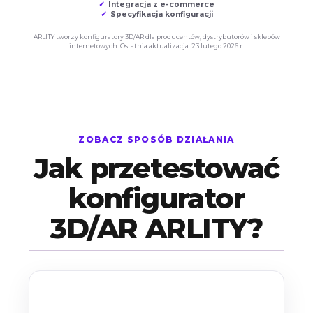
Integracja z e-commerce
Specyfikacja konfiguracji
ARLITY tworzy konfiguratory 3D/AR dla producentów, dystrybutorów i sklepów
internetowych. Ostatnia aktualizacja:
23 lutego 2026 r.
ZOBACZ SPOSÓB DZIAŁANIA
Jak przetestować
konfigurator
3D/AR ARLITY?