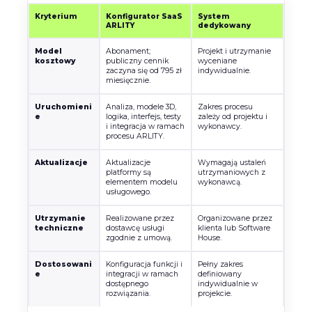
Kryterium
Konfigurator SaaS
System
ARLITY
dedykowany
Model
Abonament;
Projekt i utrzymanie
kosztowy
publiczny cennik
wyceniane
zaczyna się od 795 zł
indywidualnie.
miesięcznie.
Uruchomieni
Analiza, modele 3D,
Zakres procesu
e
logika, interfejs, testy
zależy od projektu i
i integracja w ramach
wykonawcy.
procesu ARLITY.
Aktualizacje
Aktualizacje
Wymagają ustaleń
platformy są
utrzymaniowych z
elementem modelu
wykonawcą.
usługowego.
Utrzymanie
Realizowane przez
Organizowane przez
techniczne
dostawcę usługi
klienta lub Software
zgodnie z umową.
House.
Dostosowani
Konfiguracja funkcji i
Pełny zakres
e
integracji w ramach
definiowany
dostępnego
indywidualnie w
rozwiązania.
projekcie.