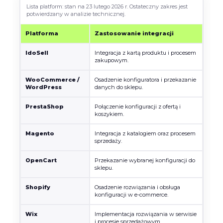
Lista platform: stan na 23 lutego 2026 r. Ostateczny zakres jest
potwierdzany w analizie technicznej.
Platforma
Zastosowanie integracji
IdoSell
Integracja z kartą produktu i procesem
zakupowym.
WooCommerce /
Osadzenie konfiguratora i przekazanie
WordPress
danych do sklepu.
PrestaShop
Połączenie konfiguracji z ofertą i
koszykiem.
Magento
Integracja z katalogiem oraz procesem
sprzedaży.
OpenCart
Przekazanie wybranej konfiguracji do
sklepu.
Shopify
Osadzenie rozwiązania i obsługa
konfiguracji w e-commerce.
Wix
Implementacja rozwiązania w serwisie
i procesie sprzedażowym.