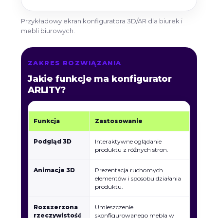
Przykładowy ekran konfiguratora 3D/AR dla biurek i
mebli biurowych.
ZAKRES ROZWIĄZANIA
Jakie funkcje ma konfigurator
ARLITY?
Funkcja
Zastosowanie
Podgląd 3D
Interaktywne oglądanie
produktu z różnych stron.
Animacje 3D
Prezentacja ruchomych
elementów i sposobu działania
produktu.
Rozszerzona
Umieszczenie
rzeczywistość
skonfigurowanego mebla w