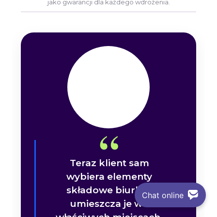
jako gwarancji dla każdego wdrożenia.
Teraz klient sam
wybiera elementy
składowe biurka i
Chat online
umieszcza je we