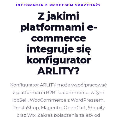
INTEGRACJA Z PROCESEM SPRZEDAŻY
Z jakimi
platformami e-
commerce
integruje się
konfigurator
ARLITY?
Konfigurator ARLITY może współpracować
z platformami B2B i e-commerce, w tym
IdoSell, WooCommerce z WordPressem,
PrestaShop, Magento, OpenCart, Shopify
oraz Wix. Zakres połączenia zależy od