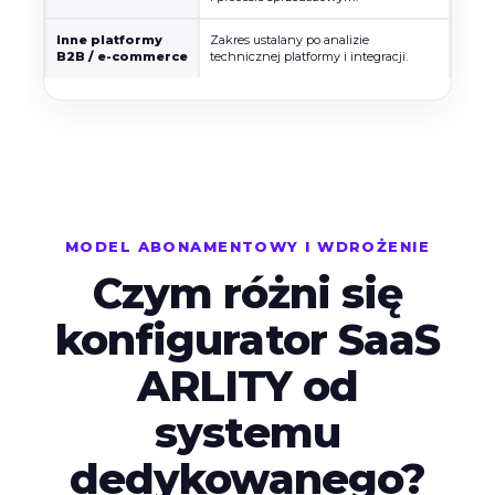
Inne platformy
Zakres ustalany po analizie
B2B / e-commerce
technicznej platformy i integracji.
MODEL ABONAMENTOWY I WDROŻENIE
Czym różni się
konfigurator SaaS
ARLITY od
systemu
dedykowanego?