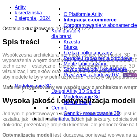
Arlity
k.sredzinska
O Platformie Arlity
2 sierpnia , 2024
Integracja e-commerce
Oprogramowanie w abonamencie
Ostatnio aktualizowano:
10.02.2026 12:27
Konfiguratory
dla branż
Spis treści
Krzesła
Biurka
Łóżka i półkotapczany
Współczesna architektura nie może istnieć bez modeli 3D me
Pergole i zadaszenia ogrodowe
wyposażenia wnętrz dostarczenia wysokiej jakości modeli 3D,
Meble tapicerowane
techniczne i estetyczne. Dobrze przygotowane modele 3D 
Szynoprzewody i oświetlenie
wizualizacji projektów oraz efektywnej komunikacji z klient
Przyczepy, zabudowy RV
NOWOŚĆ
aby modele te były w pełni użyteczne i cieszyły się popularno
Modelowanie 3D
Materiał przygotowany we współpracy z architektem wnętr
Usługi Arlity 3D Studio
Modelowanie 3d
Wysoka jakość i optymalizacja modeli
Wizualizacje
Cennik
Cennik - modelowanie 3D
Jednym z podstawowych wymagań wobec modeli 3D jest ich
Portfolio 3D
kształtu, jak i detali materiałów, takich jak tekstury, odbicia
dokładną prezentację projektu klientowi, ale jednocześnie na
Optymalizacja modeli
jest kluczowa, ponieważ wpływa na s