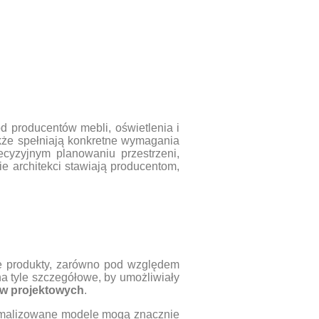
d producentów mebli, oświetlenia i
także spełniają konkretne wymagania
cyzyjnym planowaniu przestrzeni,
ie architekci stawiają producentom,
e produkty, zarówno pod względem
ą na tyle szczegółowe, by umożliwiały
ów projektowych
.
tymalizowane modele mogą znacznie