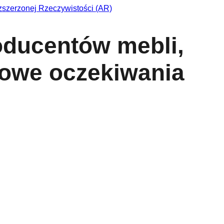
oducentów mebli,
zowe oczekiwania