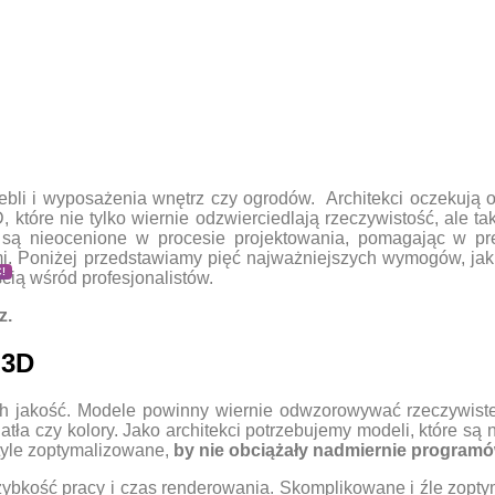
bli i wyposażenia wnętrz czy ogrodów. Architekci oczekują o
 które nie tylko wiernie odzwierciedlają rzeczywistość, ale 
są nieocenione w procesie projektowania, pomagając w pre
ami. Poniżej przedstawiamy pięć najważniejszych wymogów, jak
!
ścią wśród profesjonalistów.
z.
 3D
 jakość. Modele powinny wiernie odwzorowywać rzeczywist
 światła czy kolory. Jako architekci potrzebujemy modeli, które s
 tyle zoptymalizowane,
by nie obciążały nadmiernie program
zybkość pracy i czas renderowania. Skomplikowane i źle zop