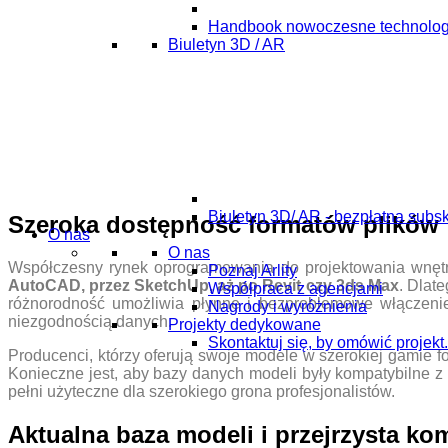
Handbook nowoczesne technolog
Biuletyn 3D / AR
Biuletyn 3D/ AR - bezpłatna subs
Szeroka dostępność formatów plików
O nas
O nas
Współczesny rynek oprogramowania do projektowania wnętr
Poznaj Arlity
AutoCAD, przez SketchUp, aż po Revit czy 3ds Max
. Dlat
Współpraca z agencjami
różnorodność umożliwia płynne i bezproblemowe włączenie m
Nagrody i wyróżnienia
niezgodnością danych.
Projekty dedykowane
Skontaktuj się, by omówić projekt.
Producenci, którzy oferują swoje modele w szerokiej gamie fo
Konieczne jest, aby bazy danych modeli były kompatybilne z 
pełni użyteczne dla szerokiego grona profesjonalistów.
Aktualna baza modeli i przejrzysta k