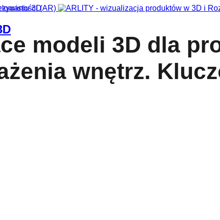
elowaniu 3D
3D
e modeli 3D dla pr
sażenia wnętrz. Kluc