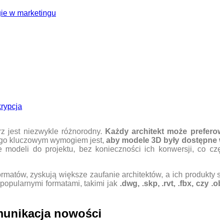
ie w marketingu
krypcja
z jest niezwykle różnorodny.
Każdy architekt może prefer
ego kluczowym wymogiem jest,
aby modele 3D były dostępne 
odeli do projektu, bez konieczności ich konwersji, co częs
rmatów, zyskują większe zaufanie architektów, a ich produkty 
popularnymi formatami, takimi jak
.dwg, .skp, .rvt, .fbx, czy .o
omunikacja nowości