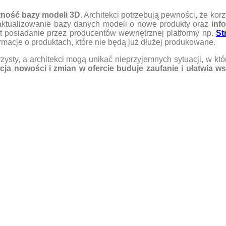
tność bazy modeli 3D
. Architekci potrzebują pewności, że kor
e aktualizowanie bazy danych modeli o nowe produkty oraz
inf
t posiadanie przez producentów wewnętrznej platformy np.
St
macje o produktach, które nie będą już dłużej produkowane.
rzysty, a architekci mogą unikać nieprzyjemnych sytuacji, w któ
ja nowości i zmian w ofercie buduje zaufanie i ułatwia 