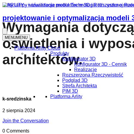
Arlity
lampy i oświetlenie
meble
Technologia
Wszystko o mod
projektowanie i optymalizacja modeli 
Wymagania dotycząc
MENU
MENU
oświetlenia i wypo
Platforma Arlity Cloud
Produkty
architektów.
Konfigurator 3D
Konfigurator 3D - Cennik
Realizacje
Rozszerzona Rzeczywistość
Podgląd 3D
Strefa Architekta
PIM 3D
Platforma Arlity
k-sredzinska
2 sierpnia 2024
Join the Conversation
0 Comments