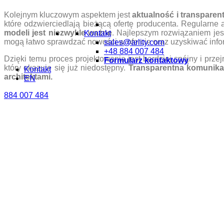
Kolejnym kluczowym aspektem jest
aktualność i transparen
które odzwierciedlają bieżącą ofertę producenta. Regularn
modeli jest niezwykle ważne
. Najlepszym rozwiązaniem jes
Kontakt
mogą łatwo sprawdzać nowości w ofercie oraz uzyskiwać infor
sales@arlity.com
+48 884 007 484
Dzięki temu proces projektowania jest bardziej spójny i przej
Formularz kontaktowy
który okazuje się już niedostępny.
Transparentna komunikac
Kontakt
architektami.
EN
884 007 484