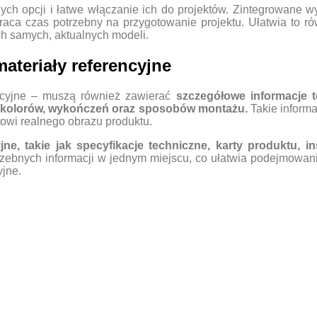
h opcji i łatwe włączanie ich do projektów. Zintegrowane wys
aca czas potrzebny na przygotowanie projektu. Ułatwia to r
h samych, aktualnych modeli.
ateriały referencyjne
akcyjne – muszą również zawierać
szczegółowe informacje 
, kolorów, wykończeń oraz sposobów montażu.
Takie inform
towi realnego obrazu produktu.
, takie jak specyfikacje techniczne, karty produktu, in
rzebnych informacji w jednym miejscu, co ułatwia podejmowani
yjne.