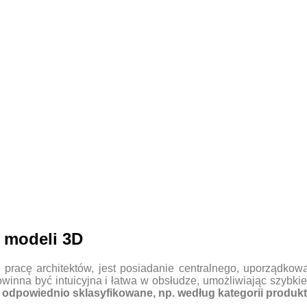
 modeli 3D
ą pracę architektów, jest posiadanie centralnego, uporządk
owinna być intuicyjna i łatwa w obsłudze, umożliwiając szybki
odpowiednio sklasyfikowane, np. według kategorii produktó