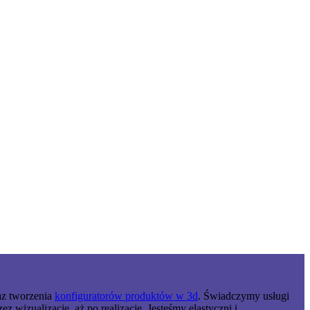
raz tworzenia
konfiguratorów produktów w 3d
. Świadczymy usługi
wizualizacje, aż po realizację. Jesteśmy elastyczni i