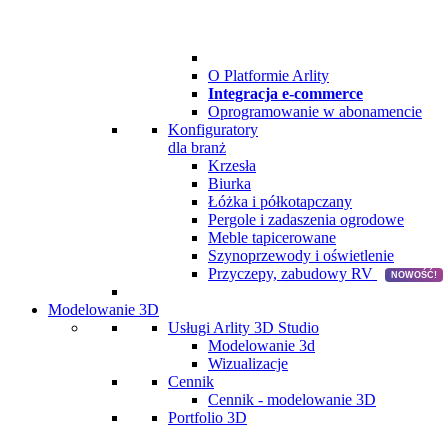
O Platformie Arlity
Integracja e-commerce
Oprogramowanie w abonamencie
Konfiguratory
dla branż
Krzesła
Biurka
Łóżka i półkotapczany
Pergole i zadaszenia ogrodowe
Meble tapicerowane
Szynoprzewody i oświetlenie
Przyczepy, zabudowy RV
NOWOŚĆ!
Modelowanie 3D
Usługi Arlity 3D Studio
Modelowanie 3d
Wizualizacje
Cennik
Cennik - modelowanie 3D
Portfolio 3D