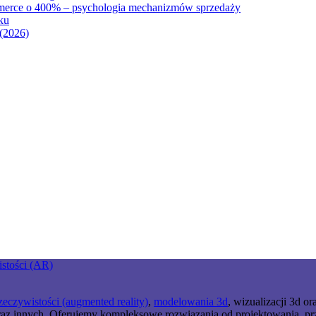
mmerce o 400% – psychologia mechanizmów sprzedaży
ku
(2026)
zeczywistości (augmented reality)
,
modelowania 3d
, wizualizacji 3d o
z innych. Oferujemy kompleksowe rozwiązania od projektowania, przez 