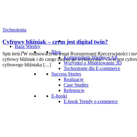
Technologia
Cyfrowy bliźniak – czym jest digital twin?
Baza Wiedzy
Blog
Spis treści W rozmowach na temat Rozszerzonej Rzeczywistości i now
Kompendium Wiedzy o AR
cyfrowy bliźniak i do czego można go wykorzystać? Co to jest cyfrow
Wszystko o Modelowaniu 3D
cyfrowego bliźniaka […]
Technologie dla E-commerce
Success Stories
Realizacje
Case Studies
Referencje
E-booki
E-book Trendy e-commerce