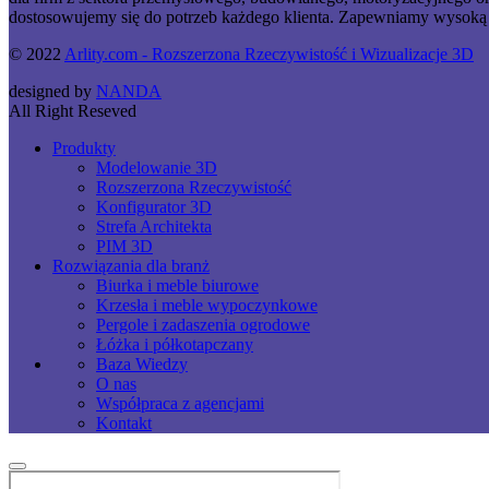
dostosowujemy się do potrzeb każdego klienta. Zapewniamy wysoką j
© 2022
Arlity.com - Rozszerzona Rzeczywistość i Wizualizacje 3D
designed by
NANDA
All Right Reseved
Produkty
Modelowanie 3D
Rozszerzona Rzeczywistość
Konfigurator 3D
Strefa Architekta
PIM 3D
Rozwiązania dla branż
Biurka i meble biurowe
Krzesła i meble wypoczynkowe
Pergole i zadaszenia ogrodowe
Łóżka i półkotapczany
Baza Wiedzy
O nas
Współpraca z agencjami
Kontakt