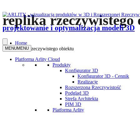
replika rzeczywistego
projektowanie i optymalizacja modeli 3D
Home
MENU
MENU
replika rzeczywistego obiektu
Platforma Arlity Cloud
Produkty
Konfigurator 3D
Konfigurator 3D - Cennik
Realizacje
Rozszerzona Rzeczywistość
Podgląd 3D
Strefa Architekta
PIM 3D
Platforma Arlity