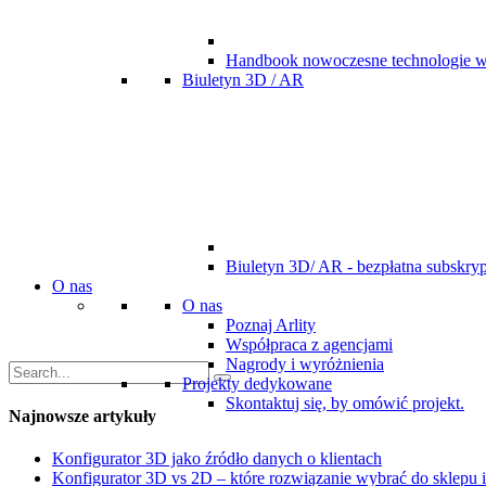
Handbook nowoczesne technologie w
Biuletyn 3D / AR
Biuletyn 3D/ AR - bezpłatna subskryp
O nas
O nas
Poznaj Arlity
Współpraca z agencjami
Nagrody i wyróżnienia
Projekty dedykowane
Skontaktuj się, by omówić projekt.
Najnowsze artykuły
Konfigurator 3D jako źródło danych o klientach
Konfigurator 3D vs 2D – które rozwiązanie wybrać do sklepu 