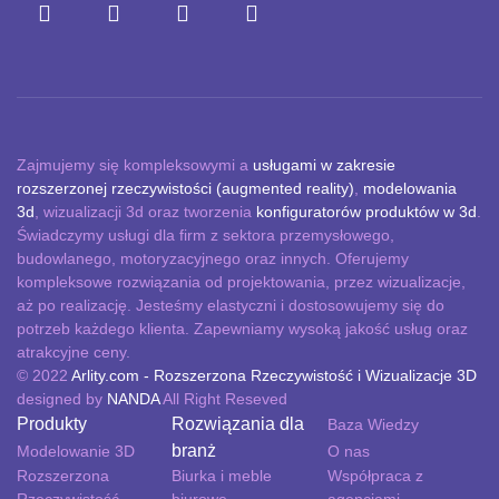
Zajmujemy się kompleksowymi a
usługami w zakresie
rozszerzonej rzeczywistości (augmented reality)
,
modelowania
3d
, wizualizacji 3d oraz tworzenia
konfiguratorów produktów w 3d
.
Świadczymy usługi dla firm z sektora przemysłowego,
budowlanego, motoryzacyjnego oraz innych. Oferujemy
kompleksowe rozwiązania od projektowania, przez wizualizacje,
aż po realizację. Jesteśmy elastyczni i dostosowujemy się do
potrzeb każdego klienta. Zapewniamy wysoką jakość usług oraz
atrakcyjne ceny.
© 2022
Arlity.com - Rozszerzona Rzeczywistość i Wizualizacje 3D
designed by
NANDA
All Right Reseved
Produkty
Rozwiązania dla
Baza Wiedzy
branż
Modelowanie 3D
O nas
Rozszerzona
Biurka i meble
Współpraca z
Rzeczywistość
biurowe
agencjami