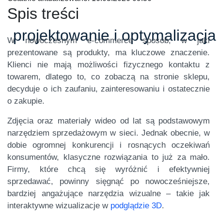
Spis treści
projektowanie i optymalizacj
W nowoczesnym e-commerce sposób, w jaki
prezentowane są produkty, ma kluczowe znaczenie.
Klienci nie mają możliwości fizycznego kontaktu z
towarem, dlatego to, co zobaczą na stronie sklepu,
decyduje o ich zaufaniu, zainteresowaniu i ostatecznie
o zakupie.
Zdjęcia oraz materiały wideo od lat są podstawowym
narzędziem sprzedażowym w sieci. Jednak obecnie, w
dobie ogromnej konkurencji i rosnących oczekiwań
konsumentów, klasyczne rozwiązania to już za mało.
Firmy, które chcą się wyróżnić i efektywniej
sprzedawać, powinny sięgnąć po nowocześniejsze,
bardziej angażujące narzędzia wizualne – takie jak
interaktywne wizualizacje w
podglądzie 3D
.