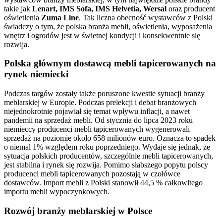
takie jak
Lenart, IMS Sofa, IMS Helvetia, Wersal
oraz producent
oświetlenia
Zuma Line
. Tak liczna obecność wystawców z Polski
świadczy o tym, że polska branża mebli, oświetlenia, wyposażenia
wnętrz i ogrodów jest w świetnej kondycji i konsekwentnie się
rozwija.
Polska głównym dostawcą mebli tapicerowanych na
rynek niemiecki
Podczas targów zostały także poruszone kwestie sytuacji branży
meblarskiej w Europie. Podczas prelekcji i debat branżowych
niejednokrotnie pojawiał się temat wpływu inflacji, a nawet
pandemii na sprzedaż mebli. Od stycznia do lipca 2023 roku
niemieccy producenci mebli tapicerowanych wygenerowali
sprzedaż na poziomie około 658 milionów euro. Oznacza to spadek
o niemal 1% względem roku poprzedniego. Wydaje się jednak, że
sytuacja polskich producentów, szczególnie mebli tapicerowanych,
jest stabilna i rynek się rozwija. Pomimo słabszego popytu polscy
producenci mebli tapicerowanych pozostają w czołówce
dostawców. Import mebli z Polski stanowił 44,5 % całkowitego
importu mebli wypoczynkowych.
Rozwój branży meblarskiej w Polsce