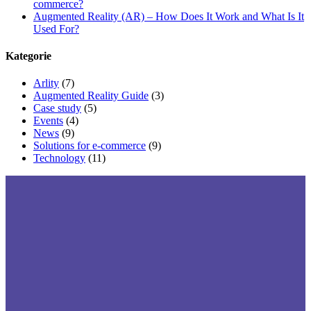
commerce?
Augmented Reality (AR) – How Does It Work and What Is It
Used For?
Kategorie
Arlity
(7)
Augmented Reality Guide
(3)
Case study
(5)
Events
(4)
News
(9)
Solutions for e-commerce
(9)
Technology
(11)