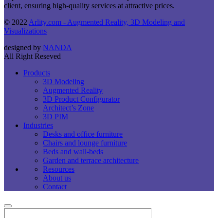
client, ensuring high-quality services at attractive prices.
© 2022
Arlity.com - Augmented Reality, 3D Modeling and
Visualizations
designed by
NANDA
All Right Reseved
Products
3D Modeling
Augmented Reality
3D Product Configurator
Architect’s Zone
3D PIM
Industries
Desks and office furniture​
Chairs and lounge furniture
Beds and wall-beds
Garden and terrace architecture
Resources
About us
Contact