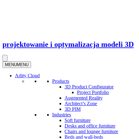
projektowanie i optymalizacja modeli 3D
MENU
MENU
Arlity Cloud
Products
3D Product Configurator
Project Portfolio
Augmented Reality
Architect’s Zone
3D PIM
Industries
Soft furniture
Desks and office furniture​
Chairs and lounge furniture
Beds and wall-beds