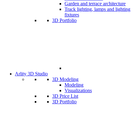
Garden and terrace architecture
Track lighting, lamps and lighting
fixtures
3D Portfolio
Arlity 3D Studio
3D Modeling
Modeling
Visualizations
3D Price List
3D Portfolio