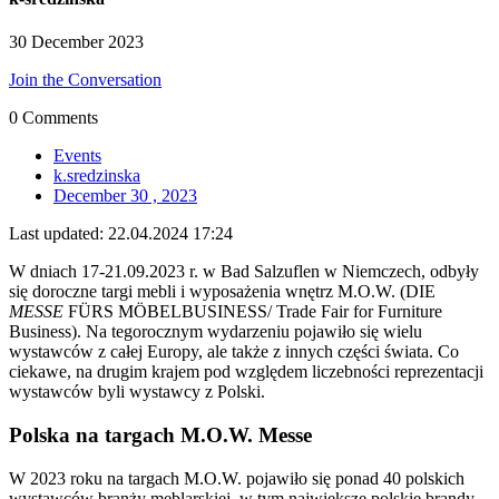
30 December 2023
Join the Conversation
0 Comments
Events
k.sredzinska
December 30 , 2023
Last updated:
22.04.2024 17:24
W dniach 17-21.09.2023 r. w Bad Salzuflen w Niemczech, odbyły
się doroczne targi mebli i wyposażenia wnętrz M.O.W. (DIE
MESSE
FÜRS MÖBELBUSINESS/ Trade Fair for Furniture
Business). Na tegorocznym wydarzeniu pojawiło się wielu
wystawców z całej Europy, ale także z innych części świata. Co
ciekawe, na drugim krajem pod względem liczebności reprezentacji
wystawców byli wystawcy z Polski.
Polska na targach M.O.W. Messe
W 2023 roku na targach M.O.W. pojawiło się ponad 40 polskich
wystawców branży meblarskiej, w tym największe polskie brandy