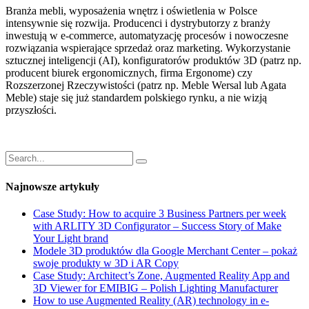
Branża mebli, wyposażenia wnętrz i oświetlenia w Polsce
intensywnie się rozwija. Producenci i dystrybutorzy z branży
inwestują w e-commerce, automatyzację procesów i nowoczesne
rozwiązania wspierające sprzedaż oraz marketing. Wykorzystanie
sztucznej inteligencji (AI), konfiguratorów produktów 3D (patrz np.
producent biurek ergonomicznych, firma Ergonome) czy
Rozszerzonej Rzeczywistości (patrz np. Meble Wersal lub Agata
Meble) staje się już standardem polskiego rynku, a nie wizją
przyszłości.
Najnowsze artykuły
Case Study: How to acquire 3 Business Partners per week
with ARLITY 3D Configurator – Success Story of Make
Your Light brand
Modele 3D produktów dla Google Merchant Center – pokaż
swoje produkty w 3D i AR Copy
Case Study: Architect’s Zone, Augmented Reality App and
3D Viewer for EMIBIG – Polish Lighting Manufacturer
How to use Augmented Reality (AR) technology in e-