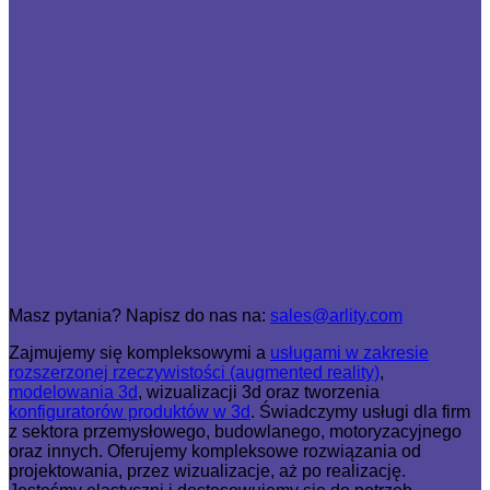
Masz pytania? Napisz do nas na:
sales@arlity.com
Zajmujemy się kompleksowymi a
usługami w zakresie
rozszerzonej rzeczywistości (augmented reality)
,
modelowania 3d
, wizualizacji 3d oraz tworzenia
konfiguratorów produktów w 3d
. Świadczymy usługi dla firm
z sektora przemysłowego, budowlanego, motoryzacyjnego
oraz innych. Oferujemy kompleksowe rozwiązania od
projektowania, przez wizualizacje, aż po realizację.