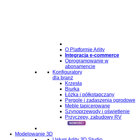
O Platformie Arlity
Integracja e-commerce
Oprogramowanie w
abonamencie
Konfiguratory
dla branż
Krzesła
Biurka
Łóżka i półkotapczany
Pergole i zadaszenia ogrodowe
Meble tapicerowane
Szynoprzewody i oświetlenie
Przyczepy, zabudowy RV
NOWOŚĆ!
Modelowanie 3D
Usługi Arlity 3D Studio