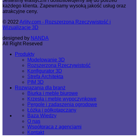
Jesteśmy elastyczni i dostosowujemy się do potrzeb
każdego klienta. Zapewniamy wysoką jakość usług oraz
atrakcyjne ceny.
© 2022
Arlity.com - Rozszerzona Rzeczywistość i
Wizualizacje 3D
designed by
NANDA
All Right Reseved
Produkty
Modelowanie 3D
Rozszerzona Rzeczywistość
Konfigurator 3D
Strefa Architekta
PIM 3D
Rozwiązania dla branż
Biurka i meble biurowe
Krzesła i meble wypoczynkowe
Pergole i zadaszenia ogrodowe
Łóżka i półkotapczany
Baza Wiedzy
O nas
Współpraca z agencjami
Kontakt