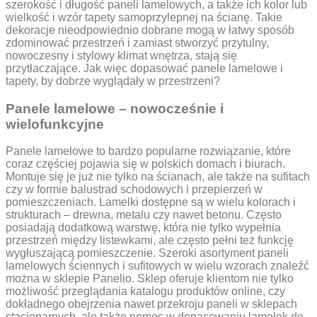
szerokość i długość paneli lamelowych, a także ich kolor lub
wielkość i wzór tapety samoprzylepnej na ścianę. Takie
dekoracje nieodpowiednio dobrane mogą w łatwy sposób
zdominować przestrzeń i zamiast stworzyć przytulny,
nowoczesny i stylowy klimat wnętrza, stają się
przytłaczające. Jak więc dopasować panele lamelowe i
tapety, by dobrze wyglądały w przestrzeni?
Panele lamelowe – nowocześnie i
wielofunkcyjne
Panele lamelowe to bardzo popularne rozwiązanie, które
coraz częściej pojawia się w polskich domach i biurach.
Montuje się je już nie tylko na ścianach, ale także na sufitach
czy w formie balustrad schodowych i przepierzeń w
pomieszczeniach. Lamelki dostępne są w wielu kolorach i
strukturach – drewna, metalu czy nawet betonu. Często
posiadają dodatkową warstwę, która nie tylko wypełnia
przestrzeń między listewkami, ale często pełni też funkcję
wygłuszającą pomieszczenie. Szeroki asortyment paneli
lamelowych ściennych i sufitowych w wielu wzorach znaleźć
można w sklepie Panelio. Sklep oferuje klientom nie tylko
możliwość przeglądania katalogu produktów online, czy
dokładnego obejrzenia nawet przekroju paneli w sklepach
stacjonarnych, ale także pomoc w dopasowaniu lamelek do