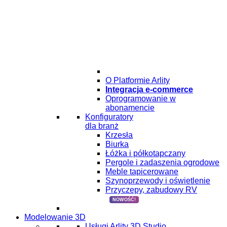
O Platformie Arlity
Integracja e-commerce
Oprogramowanie w
abonamencie
Konfiguratory
dla branż
Krzesła
Biurka
Łóżka i półkotapczany
Pergole i zadaszenia ogrodowe
Meble tapicerowane
Szynoprzewody i oświetlenie
Przyczepy, zabudowy RV
NOWOŚĆ!
Modelowanie 3D
Usługi Arlity 3D Studio