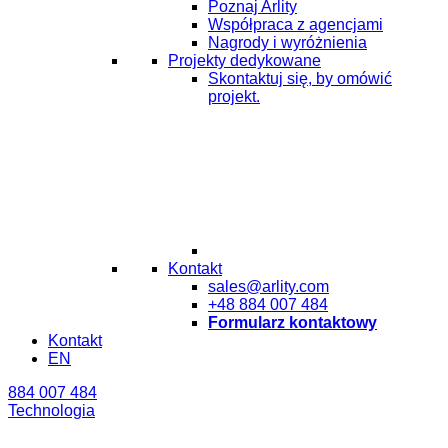
Poznaj Arlity
Współpraca z agencjami
Nagrody i wyróżnienia
Projekty dedykowane
Skontaktuj się, by omówić
projekt.
Kontakt
sales@arlity.com
+48 884 007 484
Formularz kontaktowy
Kontakt
EN
884 007 484
Technologia