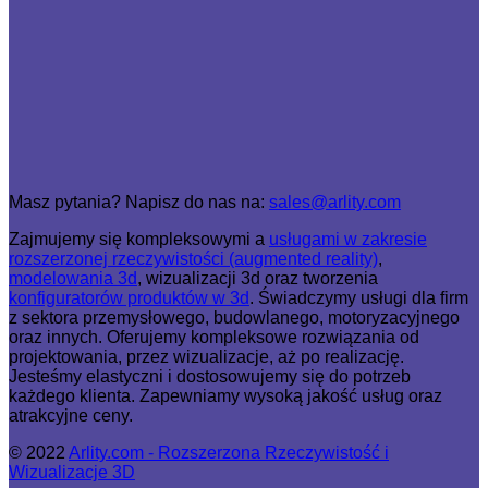
Masz pytania? Napisz do nas na:
sales@arlity.com
Zajmujemy się kompleksowymi a
usługami w zakresie
rozszerzonej rzeczywistości (augmented reality)
,
modelowania 3d
, wizualizacji 3d oraz tworzenia
konfiguratorów produktów w 3d
. Świadczymy usługi dla firm
z sektora przemysłowego, budowlanego, motoryzacyjnego
oraz innych. Oferujemy kompleksowe rozwiązania od
projektowania, przez wizualizacje, aż po realizację.
Jesteśmy elastyczni i dostosowujemy się do potrzeb
każdego klienta. Zapewniamy wysoką jakość usług oraz
atrakcyjne ceny.
© 2022
Arlity.com - Rozszerzona Rzeczywistość i
Wizualizacje 3D