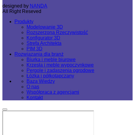
designed by
NANDA
All Right Reseved
Produkty
Modelowanie 3D
Rozszerzona Rzeczywistość
Konfigurator 3D
Strefa Architekta
PIM 3D
Rozwiązania dla branż
Biurka i meble biurowe
Krzesła i meble wypoczynkowe
Pergole i zadaszenia ogrodowe
Łóżka i półkotapczany
Baza Wiedzy
O nas
Współpraca z agencjami
Kontakt