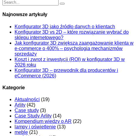
Najnowsze artykuły
Konfigurator 3D jako źródło danych o klientach
Konfigurator 3D vs 2D – które rozwiązanie wybrać do
sklepu internetowego?
Jak konfigurator 3D zwiększa zaangażowanie klienta w
e-commerce o 400% – psychologia mechanizmów
sprzedaży
Koszt i zwrot z inwestycji (ROI) w konfigurator 3D w
2026 roku
Konfigurator 3D – przewodnik dla producentów i
eCommerce (2026)
Kategorie
Aktualności
(19)
Arlity
(42)
Case study
(3)
Case Study Arlity
(14)
Kompendium wiedzy o AR
(22)
lampy i oświetlenie
(13)
meble
(21)