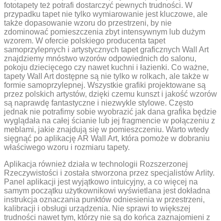
fototapety też potrafi dostarczyć pewnych trudności. W
przypadku tapet nie tylko wymiarowanie jest kluczowe, ale
także dopasowanie wzoru do przestrzeni, by nie
zdominować pomieszczenia zbyt intensywnym lub dużym
wzorem. W ofercie polskiego producenta tapet
samoprzylepnych i artystycznych tapet graficznych Wall Art
znajdziemy mnóstwo wzorów odpowiednich do salonu,
pokoju dziecięcego czy nawet kuchni i łazienki. Co ważne,
tapety Wall Art dostępne są nie tylko w rolkach, ale także w
formie samoprzylepnej. Wszystkie grafiki projektowane są
przez polskich artystów, dzięki czemu kunszt i jakość wzorów
są naprawdę fantastyczne i niezwykle stylowe. Często
jednak nie potrafimy sobie wyobrazić jak dana grafika będzie
wyglądała na całej ścianie lub jej fragmencie w połączeniu z
meblami, jakie znajdują się w pomieszczeniu. Warto wtedy
sięgnąć po aplikację AR Wall Art, która pomoże w dobraniu
właściwego wzoru i rozmiaru tapety.
Aplikacja również działa w technologii Rozszerzonej
Rzeczywistości i została stworzona przez specjalistów Arlity.
Panel aplikacji jest wyjątkowo intuicyjny, a co więcej na
samym początku użytkownikowi wyświetlana jest dokładna
instrukcja oznaczania punktów odniesienia w przestrzeni,
kalibracji i obsługi urządzenia. Nie sprawi to większej
trudności nawet tym, którzy nie są do końca zaznajomieni z