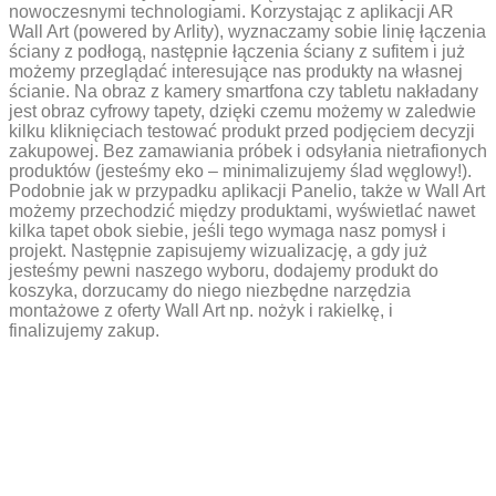
nowoczesnymi technologiami. Korzystając z aplikacji AR
Wall Art (powered by Arlity), wyznaczamy sobie linię łączenia
ściany z podłogą, następnie łączenia ściany z sufitem i już
możemy przeglądać interesujące nas produkty na własnej
ścianie. Na obraz z kamery smartfona czy tabletu nakładany
jest obraz cyfrowy tapety, dzięki czemu możemy w zaledwie
kilku kliknięciach testować produkt przed podjęciem decyzji
zakupowej. Bez zamawiania próbek i odsyłania nietrafionych
produktów (jesteśmy eko – minimalizujemy ślad węglowy!).
Podobnie jak w przypadku aplikacji Panelio, także w Wall Art
możemy przechodzić między produktami, wyświetlać nawet
kilka tapet obok siebie, jeśli tego wymaga nasz pomysł i
projekt. Następnie zapisujemy wizualizację, a gdy już
jesteśmy pewni naszego wyboru, dodajemy produkt do
koszyka, dorzucamy do niego niezbędne narzędzia
montażowe z oferty Wall Art np. nożyk i rakielkę, i
finalizujemy zakup.