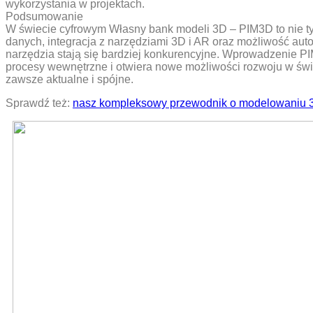
wykorzystania w projektach.
Podsumowanie
W świecie cyfrowym Własny bank modeli 3D – PIM3D to nie tyl
danych, integracja z narzędziami 3D i AR oraz możliwość au
narzędzia stają się bardziej konkurencyjne. Wprowadzenie P
procesy wewnętrzne i otwiera nowe możliwości rozwoju w świe
zawsze aktualne i spójne.
Sprawdź też:
nasz kompleksowy przewodnik o modelowaniu 3