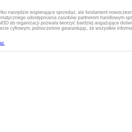
ko narzędzie wspierające sprzedaż, ale fundament nowoczesnej 
tomatycznego udostępniania zasobów partnerom handlowym spraw
IM3D do organizacji pozwala tworzyć bardziej angażujące doś
cie cyfrowym, jednocześnie gwarantując, że wszystkie informa
d.