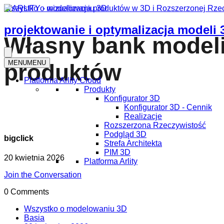
Wszystko o modelowaniu 3D
projektowanie i optymalizacja modeli 
Własny bank modeli
MENU
MENU
produktów
Platforma Arlity Cloud
Produkty
Konfigurator 3D
Konfigurator 3D - Cennik
Realizacje
Rozszerzona Rzeczywistość
Podgląd 3D
bigclick
Strefa Architekta
PIM 3D
20 kwietnia 2026
Platforma Arlity
Join the Conversation
0 Comments
Wszystko o modelowaniu 3D
Basia