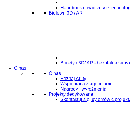
Handbook nowoczesne technolog
Biuletyn 3D / AR
Biuletyn 3D/ AR - bezpłatna subs
O nas
O nas
Poznaj Arlity
Współpraca z agencjami
Nagrody i wyróżnienia
Projekty dedykowane
Skontaktuj się, by omówić projekt.