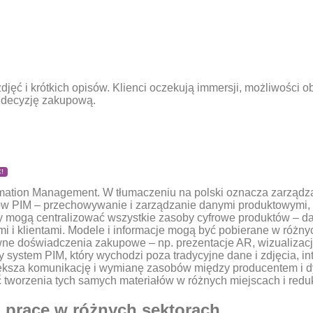
jęć i krótkich opisów. Klienci oczekują immersji, możliwości ob
ą decyzję zakupową.
!
ormation Management. W tłumaczeniu na polski oznacza zarządz
ów PIM – przechowywanie i zarządzanie danymi produktowymi, o
 mogą centralizować wszystkie zasoby cyfrowe produktów – dan
i i klientami. Modele i informacje mogą być pobierane w różn
ywne doświadczenia zakupowe – np. prezentacje AR, wizualizac
 system PIM, który wychodzi poza tradycyjne dane i zdjęcia, in
ksza komunikację i wymianę zasobów między producentem i dy
ć tworzenia tych samych materiałów w różnych miejscach i redu
a pracę w różnych sektorach