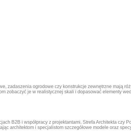
we, zadaszenia ogrodowe czy konstrukcje zewnętrzne mają różn
m zobaczyć je w realistycznej skali i dopasować elementy wed
ch B2B i współpracy z projektantami. Strefa Architekta czy Port
ając architektom i specjalistom szczegółowe modele oraz specy