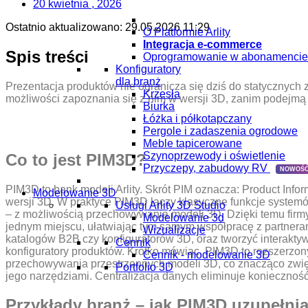
20 kwietnia , 2026
Ostatnio aktualizowano:
29.05.2026 11:29
O Platformie Arlity
Integracja e-commerce
Spis treści
Oprogramowanie w abonamencie
Konfiguratory
dla branż
Prezentacja produktów nie ogranicza się dziś do statycznych zd
Krzesła
możliwości zapoznania się z nim w wersji 3D, zanim podejm
Biurka
Łóżka i półkotapczany
Pergole i zadaszenia ogrodowe
Meble tapicerowane
Szynoprzewody i oświetlenie
Co to jest PIM3D?
Przyczepy, zabudowy RV
NOWOŚĆ
PIM3D to bank modeli Arlity. Skrót PIM oznacza: Product Inf
Modelowanie 3D
wersji 3D. W praktyce PIM3D łączy klasyczne funkcje system
Usługi Arlity 3D Studio
– z możliwością przechowywania modeli 3D. Dzięki temu firmy
Modelowanie 3d
jednym miejscu, ułatwiając tym samym współpracę z partneram
Wizualizacje
katalogów B2B czy konfiguratorów 3D, oraz tworzyć interakt
Cennik
konfiguratory produktów. Krótko mówiąc, PIM3D to rozszerzony
Cennik - modelowanie 3D
przechowywania przestrzennych modeli 3D, co znacząco zwię
Portfolio 3D
jego narzędziami. Centralizacja danych eliminuje koniecznoś
Przykłady branż – jak PIM3D uzupełni