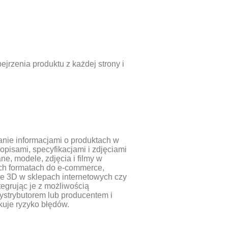
ejrzenia produktu z każdej strony i
anie informacjami o produktach w
pisami, specyfikacjami i zdjęciami
e, modele, zdjęcia i filmy w
ych formatach do e‑commerce,
je 3D w sklepach internetowych czy
tegrując je z możliwością
strybutorem lub producentem i
kuje ryzyko błędów.