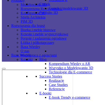
Produkty
Cennik
Modelowanie 3D
Cennik - modelowanie 3D
Rozszerzona Rzeczywistość
Portfolio 3D
Konfigurator 3D
Strefa Architekta
PIM 3D
Rozwiązania dla branż
Biurka i meble biurowe
Krzesła i meble wypoczynkowe
Pergole i zadaszenia ogrodowe
Łóżka i półkotapczany
Baza Wiedzy
O nas
Współpraca z agencjami
Baza Wiedzy
Kontakt
Blog
Kompendium Wiedzy o AR
Wszystko o Modelowaniu 3D
Technologie dla E-commerce
Success Stories
Realizacje
Case Studies
Referencje
E-booki
E-book Trendy e-commerce