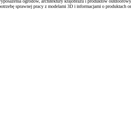
 wyposażenia ogrodów, architektury krajobrazu i produktów outdoorowy
potrzebę sprawnej pracy z modelami 3D i informacjami o produktach 