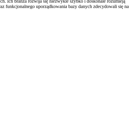
ch. Ich branża rozwija się niezwykle szybko i doskonale rozumieją
oraz funkcjonalnego uporządkowania bazy danych zdecydowali się na