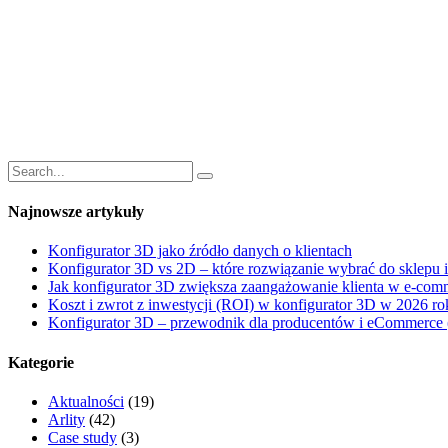
Najnowsze artykuły
Konfigurator 3D jako źródło danych o klientach
Konfigurator 3D vs 2D – które rozwiązanie wybrać do sklepu 
Jak konfigurator 3D zwiększa zaangażowanie klienta w e-co
Koszt i zwrot z inwestycji (ROI) w konfigurator 3D w 2026 ro
Konfigurator 3D – przewodnik dla producentów i eCommerce 
Kategorie
Aktualności
(19)
Arlity
(42)
Case study
(3)