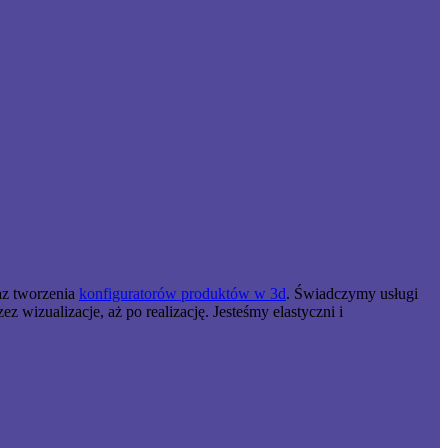
raz tworzenia
konfiguratorów produktów w 3d
. Świadczymy usługi
wizualizacje, aż po realizację. Jesteśmy elastyczni i