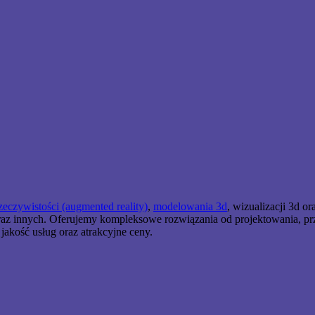
zeczywistości (augmented reality)
,
modelowania 3d
, wizualizacji 3d o
z innych. Oferujemy kompleksowe rozwiązania od projektowania, przez 
akość usług oraz atrakcyjne ceny.