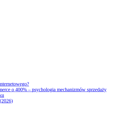
internetowego?
mmerce o 400% – psychologia mechanizmów sprzedaży
ku
(2026)