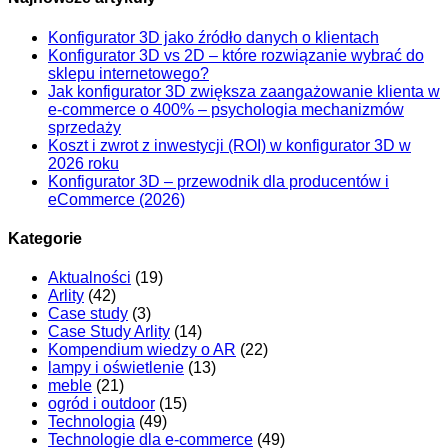
Konfigurator 3D jako źródło danych o klientach
Konfigurator 3D vs 2D – które rozwiązanie wybrać do
sklepu internetowego?
Jak konfigurator 3D zwiększa zaangażowanie klienta w
e-commerce o 400% – psychologia mechanizmów
sprzedaży
Koszt i zwrot z inwestycji (ROI) w konfigurator 3D w
2026 roku
Konfigurator 3D – przewodnik dla producentów i
eCommerce (2026)
Kategorie
Aktualności
(19)
Arlity
(42)
Case study
(3)
Case Study Arlity
(14)
Kompendium wiedzy o AR
(22)
lampy i oświetlenie
(13)
meble
(21)
ogród i outdoor
(15)
Technologia
(49)
Technologie dla e-commerce
(49)