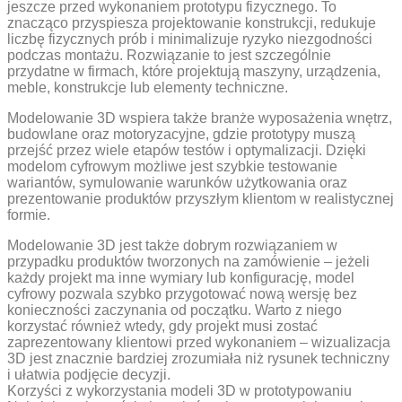
jeszcze przed wykonaniem prototypu fizycznego. To
znacząco przyspiesza projektowanie konstrukcji, redukuje
liczbę fizycznych prób i minimalizuje ryzyko niezgodności
podczas montażu. Rozwiązanie to jest szczególnie
przydatne w firmach, które projektują maszyny, urządzenia,
meble, konstrukcje lub elementy techniczne.
Modelowanie 3D wspiera także branże wyposażenia wnętrz,
budowlane oraz motoryzacyjne, gdzie prototypy muszą
przejść przez wiele etapów testów i optymalizacji. Dzięki
modelom cyfrowym możliwe jest szybkie testowanie
wariantów, symulowanie warunków użytkowania oraz
prezentowanie produktów przyszłym klientom w realistycznej
formie.
Modelowanie 3D jest także dobrym rozwiązaniem w
przypadku produktów tworzonych na zamówienie – jeżeli
każdy projekt ma inne wymiary lub konfigurację, model
cyfrowy pozwala szybko przygotować nową wersję bez
konieczności zaczynania od początku. Warto z niego
korzystać również wtedy, gdy projekt musi zostać
zaprezentowany klientowi przed wykonaniem – wizualizacja
3D jest znacznie bardziej zrozumiała niż rysunek techniczny
i ułatwia podjęcie decyzji.
Korzyści z wykorzystania modeli 3D w prototypowaniu