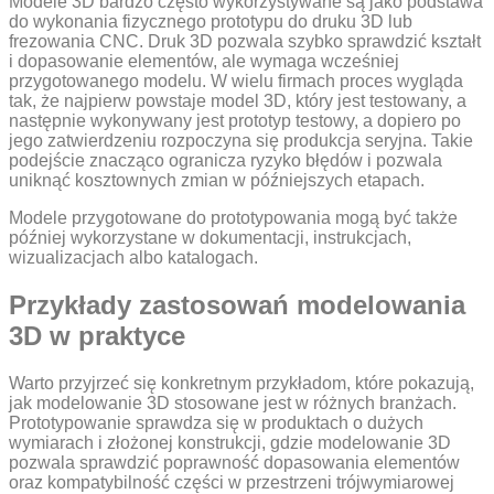
Modele 3D bardzo często wykorzystywane są jako podstawa
do wykonania fizycznego prototypu do druku 3D lub
frezowania CNC. Druk 3D pozwala szybko sprawdzić kształt
i dopasowanie elementów, ale wymaga wcześniej
przygotowanego modelu. W wielu firmach proces wygląda
tak, że najpierw powstaje model 3D, który jest testowany, a
następnie wykonywany jest prototyp testowy, a dopiero po
jego zatwierdzeniu rozpoczyna się produkcja seryjna. Takie
podejście znacząco ogranicza ryzyko błędów i pozwala
uniknąć kosztownych zmian w późniejszych etapach.
Modele przygotowane do prototypowania mogą być także
później wykorzystane w dokumentacji, instrukcjach,
wizualizacjach albo katalogach.
Przykłady zastosowań modelowania
3D w praktyce
Warto przyjrzeć się konkretnym przykładom, które pokazują,
jak modelowanie 3D stosowane jest w różnych branżach.
Prototypowanie sprawdza się w produktach o dużych
wymiarach i złożonej konstrukcji, gdzie modelowanie 3D
pozwala sprawdzić poprawność dopasowania elementów
oraz kompatybilność części w przestrzeni trójwymiarowej