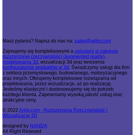
Masz pytania? Napisz do nas na:
sales@arlity.com
Zajmujemy się kompleksowymi a
usługami w zakresie
rozszerzonej rzeczywistości (augmented reality)
,
modelowania 3d
, wizualizacji 3d oraz tworzenia
konfiguratorów produktów w 3d
. Świadczymy usługi dla firm
z sektora przemysłowego, budowlanego, motoryzacyjnego
oraz innych. Oferujemy kompleksowe rozwiązania od
projektowania, przez wizualizacje, aż po realizację.
Jesteśmy elastyczni i dostosowujemy się do potrzeb
każdego klienta. Zapewniamy wysoką jakość usług oraz
atrakcyjne ceny.
© 2022
Arlity.com - Rozszerzona Rzeczywistość i
Wizualizacje 3D
designed by
NANDA
All Right Reseved