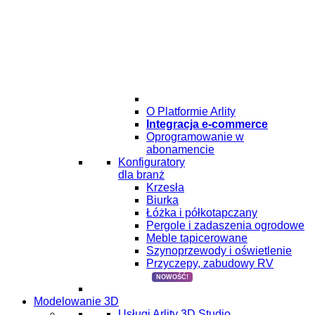
O Platformie Arlity
Integracja e-commerce
Oprogramowanie w
abonamencie
Konfiguratory
dla branż
Krzesła
Biurka
Łóżka i półkotapczany
Pergole i zadaszenia ogrodowe
Meble tapicerowane
Szynoprzewody i oświetlenie
Przyczepy, zabudowy RV
NOWOŚĆ!
Modelowanie 3D
Usługi Arlity 3D Studio