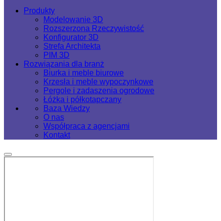
Produkty
Modelowanie 3D
Rozszerzona Rzeczywistość
Konfigurator 3D
Strefa Architekta
PIM 3D
Rozwiązania dla branż
Biurka i meble biurowe
Krzesła i meble wypoczynkowe
Pergole i zadaszenia ogrodowe
Łóżka i półkotapczany
Baza Wiedzy
O nas
Współpraca z agencjami
Kontakt