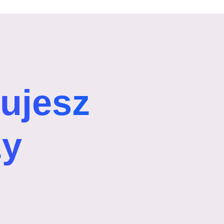
bujesz
ży