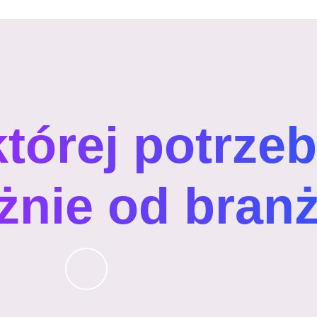
której potrze
żnie od bran