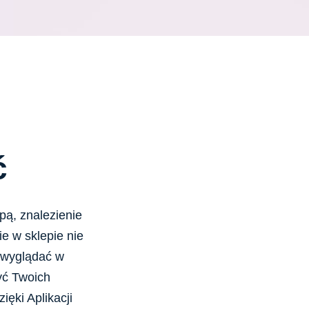
ć
ą, znalezienie
e w sklepie nie
 wyglądać w
yć Twoich
ęki Aplikacji