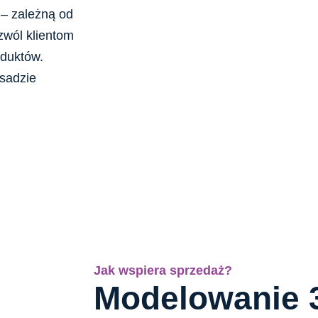
 – zależną od
ozwól klientom
oduktów.
asadzie
Jak wspiera sprzedaż?
Modelowanie 