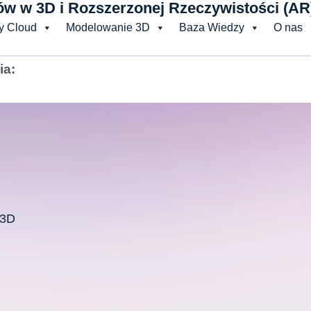
ty Cloud
Modelowanie 3D
Baza Wiedzy
O nas
ia:
 3D