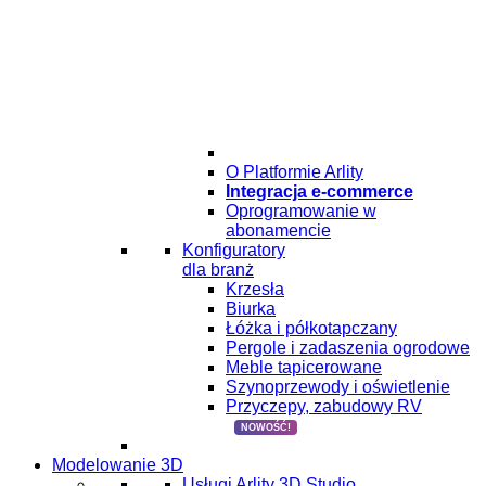
O Platformie Arlity
Integracja e-commerce
Oprogramowanie w
abonamencie
Konfiguratory
dla branż
Krzesła
Biurka
Łóżka i półkotapczany
Pergole i zadaszenia ogrodowe
Meble tapicerowane
Szynoprzewody i oświetlenie
Przyczepy, zabudowy RV
NOWOŚĆ!
Modelowanie 3D
Usługi Arlity 3D Studio