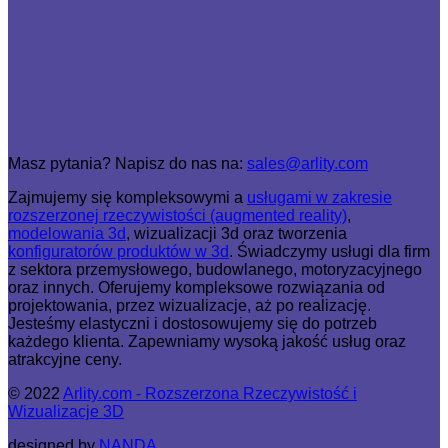
Masz pytania? Napisz do nas na:
sales@arlity.com
Zajmujemy się kompleksowymi a
usługami w zakresie
rozszerzonej rzeczywistości (augmented reality)
,
modelowania 3d
, wizualizacji 3d oraz tworzenia
konfiguratorów produktów w 3d
. Świadczymy usługi dla firm
z sektora przemysłowego, budowlanego, motoryzacyjnego
oraz innych. Oferujemy kompleksowe rozwiązania od
projektowania, przez wizualizacje, aż po realizację.
Jesteśmy elastyczni i dostosowujemy się do potrzeb
każdego klienta. Zapewniamy wysoką jakość usług oraz
atrakcyjne ceny.
© 2022
Arlity.com - Rozszerzona Rzeczywistość i
Wizualizacje 3D
designed by
NANDA