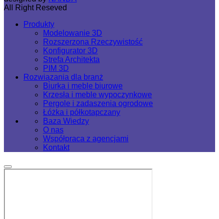
All Right Reseved
Produkty
Modelowanie 3D
Rozszerzona Rzeczywistość
Konfigurator 3D
Strefa Architekta
PIM 3D
Rozwiązania dla branż
Biurka i meble biurowe
Krzesła i meble wypoczynkowe
Pergole i zadaszenia ogrodowe
Łóżka i półkotapczany
Baza Wiedzy
O nas
Współpraca z agencjami
Kontakt