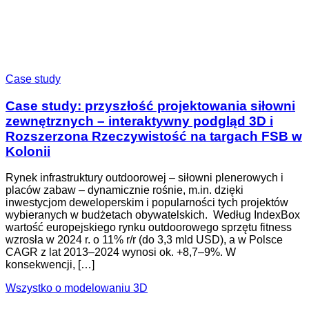
Case study
Case study: przyszłość projektowania siłowni
zewnętrznych – interaktywny podgląd 3D i
Rozszerzona Rzeczywistość na targach FSB w
Kolonii
Rynek infrastruktury outdoorowej – siłowni plenerowych i
placów zabaw – dynamicznie rośnie, m.in. dzięki
inwestycjom deweloperskim i popularności tych projektów
wybieranych w budżetach obywatelskich. Według IndexBox
wartość europejskiego rynku outdoorowego sprzętu fitness
wzrosła w 2024 r. o 11% r/r (do 3,3 mld USD), a w Polsce
CAGR z lat 2013–2024 wynosi ok. +8,7–9%. W
konsekwencji, […]
Wszystko o modelowaniu 3D