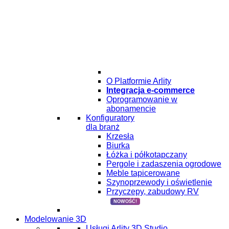
O Platformie Arlity
Integracja e-commerce
Oprogramowanie w
abonamencie
Konfiguratory
dla branż
Krzesła
Biurka
Łóżka i półkotapczany
Pergole i zadaszenia ogrodowe
Meble tapicerowane
Szynoprzewody i oświetlenie
Przyczepy, zabudowy RV
NOWOŚĆ!
Modelowanie 3D
Usługi Arlity 3D Studio