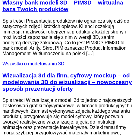
Własny bank modeli 3D – PIM3D – wirtualna
baza Twoich produktów
Spis treści Prezentacja produktów nie ogranicza się dziś do
statycznych zdjęć i krótkich opisów. Klienci oczekują
immersji, możliwości obejrzenia produktu z każdej strony i
możliwości zapoznania się z nim w wersji 3D, zanim
podejmą decyzję zakupową. Co to jest PIM3D? PIM3D to
bank modeli Arlity. Skrót PIM oznacza: Product Information
Management. W tłumaczeniu na polski […]
Wszystko o modelowaniu 3D
Wizualizacja 3d dla firm, cyfrowy mockup – od
modelowania 3D do wizualizacji – nowoczesny
sposób prezentacji oferty
Spis treści Wizualizacja z modeli 3d to jedno z najczęstszych
zastosowań grafiki trójwymiarowej w firmach produkcyjnych i
handlowych. Zamiast wykonywać zdjęcia każdego wariantu
produktu, przygotowuje się model cyfrowy, który pozwala
tworzyć realistyczne wizualizacje, ujęcia do instrukcji,
animacje oraz prezentacje interaktywne. Dzięki temu firmy
mogą szybciej przygotowywać materiały marketingowe,