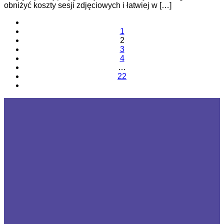
obniżyć koszty sesji zdjęciowych i łatwiej w […]
1
2
3
4
…
22