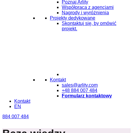
Poznaj Arlity
Współpraca z agencjami
Nagrody i wyróżnienia
Projekty dedykowane
Skontaktuj się, by omówić
projekt.
Kontakt
sales@arlity.com
+48 884 007 484
Formularz kontaktowy
Kontakt
EN
884 007 484