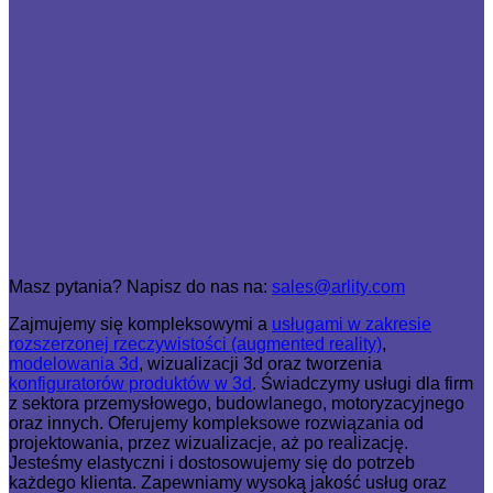
Masz pytania? Napisz do nas na:
sales@arlity.com
Zajmujemy się kompleksowymi a
usługami w zakresie
rozszerzonej rzeczywistości (augmented reality)
,
modelowania 3d
, wizualizacji 3d oraz tworzenia
konfiguratorów produktów w 3d
. Świadczymy usługi dla firm
z sektora przemysłowego, budowlanego, motoryzacyjnego
oraz innych. Oferujemy kompleksowe rozwiązania od
projektowania, przez wizualizacje, aż po realizację.
Jesteśmy elastyczni i dostosowujemy się do potrzeb
każdego klienta. Zapewniamy wysoką jakość usług oraz