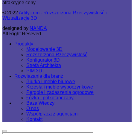
atrakcyjne ceny.
© 2022
Arlity.com - Rozszerzona Rzeczywistość i
Wizualizacje 3D
designed by
NANDA
All Right Reseved
Produkty
Modelowanie 3D
Rozszerzona Rzeczywistość
Konfigurator 3D
Strefa Architekta
PIM 3D
Rozwiązania dla branż
Biurka i meble biurowe
Krzesła i meble wypoczynkowe
Pergole i zadaszenia ogrodowe
Łóżka i półkotapczany
Baza Wiedzy
O nas
Współpraca z agencjami
Kontakt