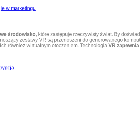
ie w marketingu
owe środowisko
, które zastępuje rzeczywisty świat. By doświa
cy noszący zestawy VR są przenoszeni do generowanego kompu
i ich również wirtualnym otoczeniem. Technologia
VR zapewnia 
krypcja