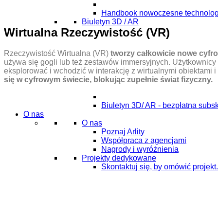
Handbook nowoczesne technolog
Biuletyn 3D / AR
Wirtualna Rzeczywistość (VR)
Rzeczywistość Wirtualna (VR)
tworzy całkowicie nowe cyfr
używa się gogli lub też zestawów immersyjnych. Użytkowni
eksplorować i wchodzić w interakcję z wirtualnymi obiektami 
się w cyfrowym świecie, blokując zupełnie świat fizyczny.
Biuletyn 3D/ AR - bezpłatna subs
O nas
O nas
Poznaj Arlity
Współpraca z agencjami
Nagrody i wyróżnienia
Projekty dedykowane
Skontaktuj się, by omówić projekt.