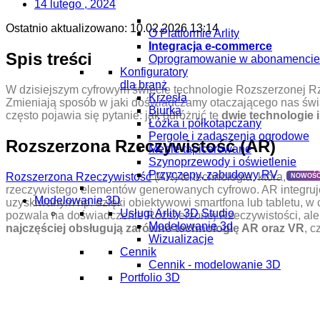
14 lutego , 2024
Ostatnio aktualizowano:
10.02.2026 13:14
O Platformie Arlity
Integracja e-commerce
Spis treści
Oprogramowanie w abonamencie
Konfiguratory
dla branż
W dzisiejszym cyfrowym świecie technologie Rozszerzonej Rze
Krzesła
Zmieniają sposób w jaki doświadczamy otaczającego nas świata
Biurka
często pojawia się pytanie: jak odróżnić te
dwie technologie
Łóżka i półkotapczany
Pergole i zadaszenia ogrodowe
Rozszerzona Rzeczywistość (AR)
Meble tapicerowane
Szynoprzewody i oświetlenie
Przyczepy, zabudowy RV
Rozszerzona Rzeczywistość
(AR) to technologia, która, mówi
NOWOŚĆ
rzeczywistego elementów generowanych cyfrowo. AR integruje 
Modelowanie 3D
uzyskiwanym np. dzięki obiektywowi smartfona lub tabletu, w
Usługi Arlity 3D Studio
pozwala na doświadczenie Rozszerzonej Rzeczywistości, ale
Modelowanie 3d
najczęściej obsługują zarówno technologię AR oraz VR
, 
Wizualizacje
Cennik
Cennik - modelowanie 3D
Portfolio 3D