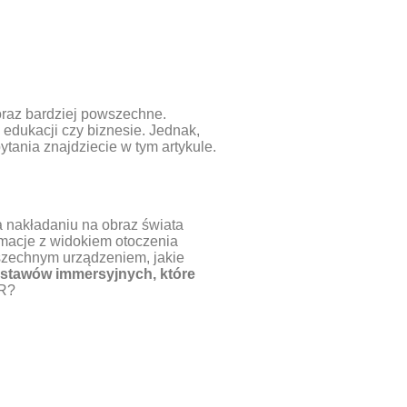
oraz bardziej powszechne.
 edukacji czy biznesie. Jednak,
ytania znajdziecie w tym artykule.
a nakładaniu na obraz świata
imacje z widokiem otoczenia
wszechnym urządzeniem, jakie
zestawów immersyjnych, które
VR?