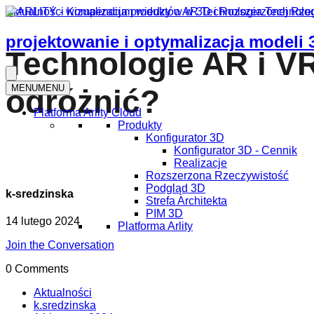
Aktualności
Kompendium wiedzy o AR
Technologia
Technolo
projektowanie i optymalizacja modeli 
Technologie AR i VR.
MENU
MENU
odróżnić?
Platforma Arlity Cloud
Produkty
Konfigurator 3D
Konfigurator 3D - Cennik
Realizacje
Rozszerzona Rzeczywistość
Podgląd 3D
k-sredzinska
Strefa Architekta
PIM 3D
14 lutego 2024
Platforma Arlity
Join the Conversation
0 Comments
Aktualności
k.sredzinska