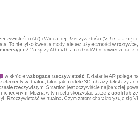
czywistości (AR) i Wirtualnej Rzeczywistości (VR) stają się c
. To nie tylko kwestia mody, ale też użyteczności w rozrywce,
 immersyjne
? Co łączy AR i VR, a co dzieli? Odpowiedzi na te p
ąc w skrócie
wzbogaca rzeczywistość
. Działanie AR polega n
!
elementy wirtualne, takie jak modele 3D, obrazy, tekst czy an
 czasie rzeczywistym. Smartfon jest oczywiście najbardziej po
 nie jedynym. Można w tym celu skorzystać także
z gogli lub 
czyli Rzeczywistość Wirtualną. Czym zatem charakteryzuje się 