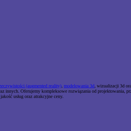
zeczywistości (augmented reality)
,
modelowania 3d
, wizualizacji 3d o
z innych. Oferujemy kompleksowe rozwiązania od projektowania, przez 
akość usług oraz atrakcyjne ceny.