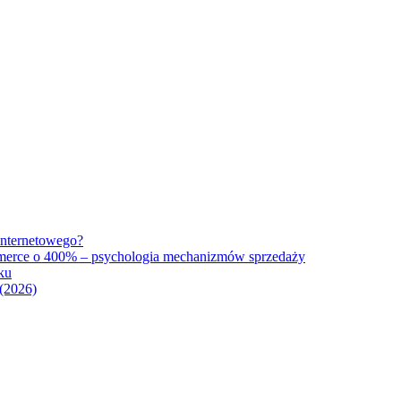
internetowego?
mmerce o 400% – psychologia mechanizmów sprzedaży
ku
(2026)