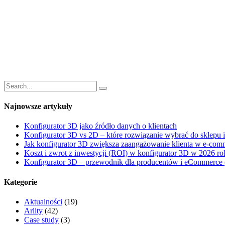
Najnowsze artykuły
Konfigurator 3D jako źródło danych o klientach
Konfigurator 3D vs 2D – które rozwiązanie wybrać do sklepu 
Jak konfigurator 3D zwiększa zaangażowanie klienta w e-co
Koszt i zwrot z inwestycji (ROI) w konfigurator 3D w 2026 ro
Konfigurator 3D – przewodnik dla producentów i eCommerce 
Kategorie
Aktualności
(19)
Arlity
(42)
Case study
(3)