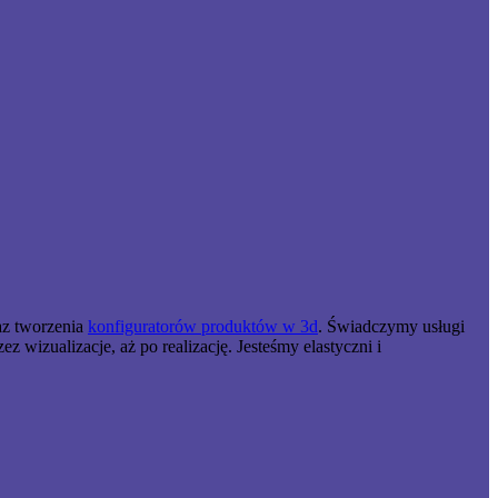
raz tworzenia
konfiguratorów produktów w 3d
. Świadczymy usługi
wizualizacje, aż po realizację. Jesteśmy elastyczni i