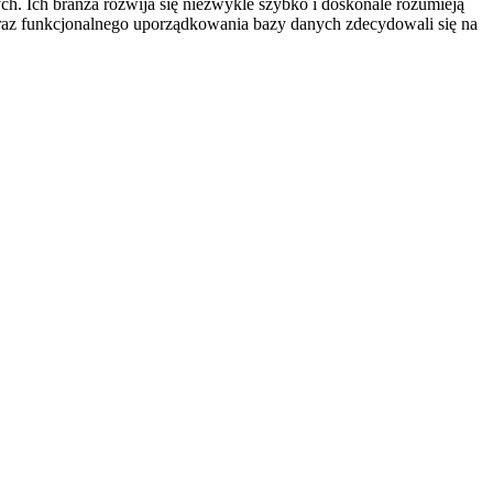
ch. Ich branża rozwija się niezwykle szybko i doskonale rozumieją
oraz funkcjonalnego uporządkowania bazy danych zdecydowali się na