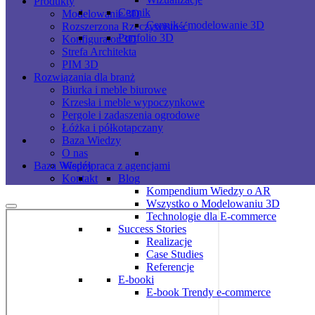
Produkty
Cennik
Modelowanie 3D
Cennik - modelowanie 3D
Rozszerzona Rzeczywistość
Portfolio 3D
Konfigurator 3D
Strefa Architekta
PIM 3D
Rozwiązania dla branż
Biurka i meble biurowe
Krzesła i meble wypoczynkowe
Pergole i zadaszenia ogrodowe
Łóżka i półkotapczany
Baza Wiedzy
O nas
Współpraca z agencjami
Baza Wiedzy
Kontakt
Blog
Kompendium Wiedzy o AR
Wszystko o Modelowaniu 3D
Technologie dla E-commerce
Success Stories
Realizacje
Case Studies
Referencje
E-booki
E-book Trendy e-commerce