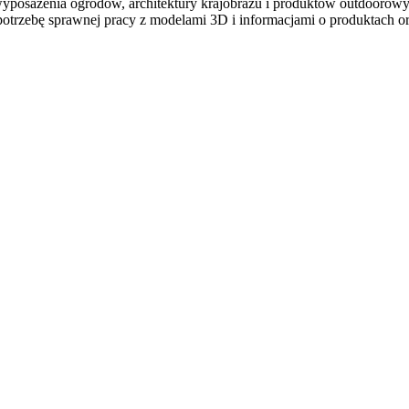
 wyposażenia ogrodów, architektury krajobrazu i produktów outdoorowy
potrzebę sprawnej pracy z modelami 3D i informacjami o produktach 