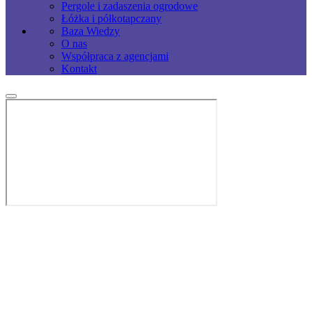
Pergole i zadaszenia ogrodowe
Łóżka i półkotapczany
Baza Wiedzy
O nas
Współpraca z agencjami
Kontakt