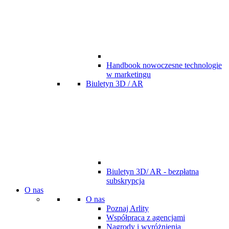
Handbook nowoczesne technologie
w marketingu
Biuletyn 3D / AR
Biuletyn 3D/ AR - bezpłatna
subskrypcja
O nas
O nas
Poznaj Arlity
Współpraca z agencjami
Nagrody i wyróżnienia