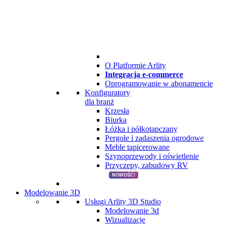
O Platformie Arlity
Integracja e-commerce
Oprogramowanie w abonamencie
Konfiguratory
dla branż
Krzesła
Biurka
Łóżka i półkotapczany
Pergole i zadaszenia ogrodowe
Meble tapicerowane
Szynoprzewody i oświetlenie
Przyczepy, zabudowy RV
NOWOŚĆ!
Modelowanie 3D
Usługi Arlity 3D Studio
Modelowanie 3d
Wizualizacje