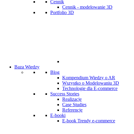
Cennik
Cennik - modelowanie 3D
Portfolio 3D
Baza Wiedzy
Blog
Kompendium Wiedzy o AR
Wszystko o Modelowaniu 3D
Technologie dla E-commerce
Success Stories
Realizacje
Case Studies
Referencje
E-booki
E-book Trendy e-commerce