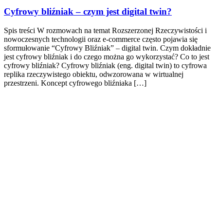
Cyfrowy bliźniak – czym jest digital twin?
Spis treści W rozmowach na temat Rozszerzonej Rzeczywistości i
nowoczesnych technologii oraz e-commerce często pojawia się
sformułowanie “Cyfrowy Bliźniak” – digital twin. Czym dokładnie
jest cyfrowy bliźniak i do czego można go wykorzystać? Co to jest
cyfrowy bliźniak? Cyfrowy bliźniak (eng. digital twin) to cyfrowa
replika rzeczywistego obiektu, odwzorowana w wirtualnej
przestrzeni. Koncept cyfrowego bliźniaka […]