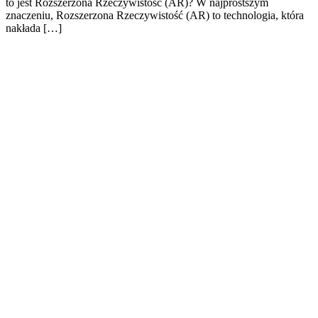
to jest Rozszerzona Rzeczywistość (AR)? W najprostszym
znaczeniu, Rozszerzona Rzeczywistość (AR) to technologia, która
nakłada […]