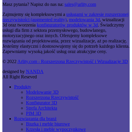
Masz pytania? Napisz do nas na:
sales@arlity.com
Zajmujemy się kompleksowymi a
usługami w zakresie rozszerzonej
rzeczywistości (augmented reality)
,
modelowania 3d
, wizualizacji
3d oraz tworzenia
konfiguratorów produktów w 3d
. Świadczymy
usługi dla firm z sektora przemysłowego, budowlanego,
motoryzacyjnego oraz innych. Oferujemy kompleksowe
rozwiązania od projektowania, przez wizualizacje, aż po realizację.
Jesteśmy elastyczni i dostosowujemy się do potrzeb każdego klienta.
Zapewniamy wysoką jakość usług oraz atrakcyjne ceny.
© 2022
Arlity.com - Rozszerzona Rzeczywistość i Wizualizacje 3D
designed by
NANDA
All Right Reseved
Produkty
Modelowanie 3D
Rozszerzona Rzeczywistość
Konfigurator 3D
Strefa Architekta
PIM 3D
Rozwiązania dla branż
Biurka i meble biurowe
Krzesła i meble wypoczynkowe