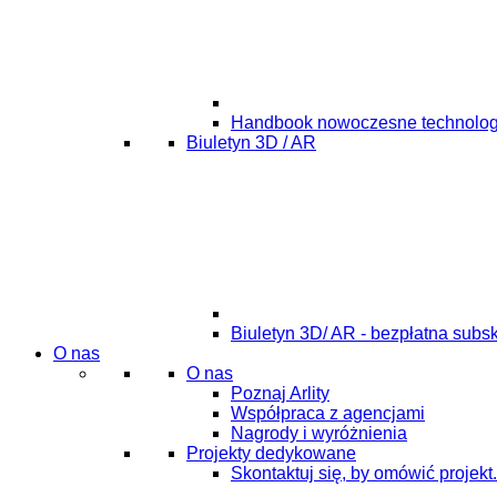
Handbook nowoczesne technolog
Biuletyn 3D / AR
Biuletyn 3D/ AR - bezpłatna subs
O nas
O nas
Poznaj Arlity
Współpraca z agencjami
Nagrody i wyróżnienia
Projekty dedykowane
Skontaktuj się, by omówić projekt.