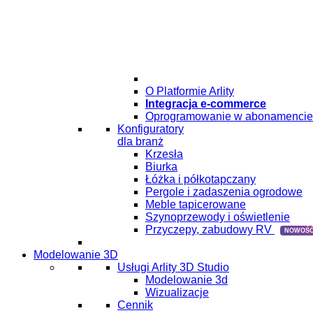
O Platformie Arlity
Integracja e-commerce
Oprogramowanie w abonamencie
Konfiguratory
dla branż
Krzesła
Biurka
Łóżka i półkotapczany
Pergole i zadaszenia ogrodowe
Meble tapicerowane
Szynoprzewody i oświetlenie
Przyczepy, zabudowy RV
NOWOŚĆ
Modelowanie 3D
Usługi Arlity 3D Studio
Modelowanie 3d
Wizualizacje
Cennik